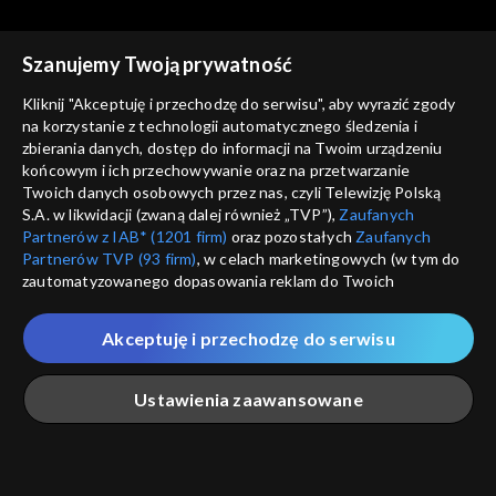
Szanujemy Twoją prywatność
Kliknij "Akceptuję i przechodzę do serwisu", aby wyrazić zgody
na korzystanie z technologii automatycznego śledzenia i
zbierania danych, dostęp do informacji na Twoim urządzeniu
Astronarium
Astronarium
końcowym i ich przechowywanie oraz na przetwarzanie
Kosmiczne masery
Supernowe
Twoich danych osobowych przez nas, czyli Telewizję Polską
S.A. w likwidacji (zwaną dalej również „TVP”),
Zaufanych
Partnerów z IAB* (1201 firm)
oraz pozostałych
Zaufanych
Partnerów TVP (93 firm)
, w celach marketingowych (w tym do
zautomatyzowanego dopasowania reklam do Twoich
zainteresowań i mierzenia ich skuteczności) i pozostałych,
które wskazujemy poniżej, a także zgody na udostępnianie
Akceptuję i przechodzę do serwisu
przez nas identyfikatora PPID do Google.
Astronarium
Astronarium
Planety karłowate
Planetoidy
Twoje dane osobowe zbierane podczas odwiedzania przez
Ustawienia zaawansowane
Ciebie naszych
poszczególnych serwisów
zwanych dalej
„Portalem”, w tym informacje zapisywane za pomocą
technologii takich jak: pliki cookie, sygnalizatory WWW lub
innych podobnych technologii umożliwiających świadczenie
Główna
Szukaj
Moja lista
Na żywo
Więcej
dopasowanych i bezpiecznych usług, personalizację treści