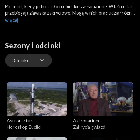
Moment, kiedy jedno ciało niebieskie zasłania inne. Właśnie tak
przebiegają zjawiska zakryciowe. Mogą w nich brać udział różne
obiekty. Za każdym razem jest to okazja, by dowiedzieć się o
więcej
nich czegoś więcej. W tym programie pokażemy na czym
polegają badania zjawisk zakryciowych.
Sezony i odcinki
Odcinki
Odcinki
Astronarium
Astronarium
Horoskop Euclid
Zakrycia gwiazd