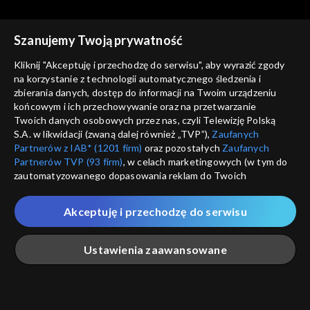
Szanujemy Twoją prywatność
Kliknij "Akceptuję i przechodzę do serwisu", aby wyrazić zgody
na korzystanie z technologii automatycznego śledzenia i
zbierania danych, dostęp do informacji na Twoim urządzeniu
Astronarium
Astronarium
końcowym i ich przechowywanie oraz na przetwarzanie
Kosmiczne masery
Supernowe
Twoich danych osobowych przez nas, czyli Telewizję Polską
S.A. w likwidacji (zwaną dalej również „TVP”),
Zaufanych
Partnerów z IAB* (1201 firm)
oraz pozostałych
Zaufanych
Partnerów TVP (93 firm)
, w celach marketingowych (w tym do
zautomatyzowanego dopasowania reklam do Twoich
zainteresowań i mierzenia ich skuteczności) i pozostałych,
które wskazujemy poniżej, a także zgody na udostępnianie
Akceptuję i przechodzę do serwisu
przez nas identyfikatora PPID do Google.
Astronarium
Astronarium
Planety karłowate
Planetoidy
Twoje dane osobowe zbierane podczas odwiedzania przez
Ustawienia zaawansowane
Ciebie naszych
poszczególnych serwisów
zwanych dalej
„Portalem”, w tym informacje zapisywane za pomocą
technologii takich jak: pliki cookie, sygnalizatory WWW lub
innych podobnych technologii umożliwiających świadczenie
Główna
Szukaj
Moja lista
Na żywo
Więcej
dopasowanych i bezpiecznych usług, personalizację treści