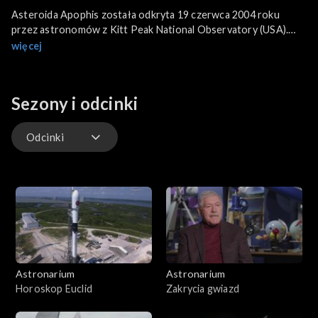
Asteroida Apophis została odkryta 19 czerwca 2004 roku
przez astronomów z Kitt Peak National Observatory (USA).
Została uznana za jedną z najbardziej niebezpiecznych asteroid,
więcej
które mogą uderzyć w Ziemię.
Sezony i odcinki
Odcinki
Odcinki
Astronarium
Astronarium
Horoskop Euclid
Zakrycia gwiazd