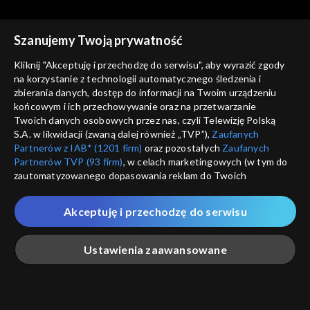
Szanujemy Twoją prywatność
Kliknij "Akceptuję i przechodzę do serwisu", aby wyrazić zgody
na korzystanie z technologii automatycznego śledzenia i
zbierania danych, dostęp do informacji na Twoim urządzeniu
Astronarium
Astronarium
końcowym i ich przechowywanie oraz na przetwarzanie
Kosmiczne masery
Supernowe
Twoich danych osobowych przez nas, czyli Telewizję Polską
S.A. w likwidacji (zwaną dalej również „TVP”),
Zaufanych
Partnerów z IAB* (1201 firm)
oraz pozostałych
Zaufanych
Partnerów TVP (93 firm)
, w celach marketingowych (w tym do
zautomatyzowanego dopasowania reklam do Twoich
zainteresowań i mierzenia ich skuteczności) i pozostałych,
które wskazujemy poniżej, a także zgody na udostępnianie
Akceptuję i przechodzę do serwisu
przez nas identyfikatora PPID do Google.
Astronarium
Astronarium
Planety karłowate
Planetoidy
Twoje dane osobowe zbierane podczas odwiedzania przez
Ustawienia zaawansowane
Ciebie naszych
poszczególnych serwisów
zwanych dalej
„Portalem”, w tym informacje zapisywane za pomocą
technologii takich jak: pliki cookie, sygnalizatory WWW lub
innych podobnych technologii umożliwiających świadczenie
Główna
Szukaj
Moja lista
Na żywo
Więcej
dopasowanych i bezpiecznych usług, personalizację treści