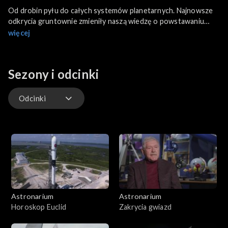
Od drobin pyłu do całych systemów planetarnych. Najnowsze
odkrycia gruntownie zmieniły naszą wiedzę o powstawaniu
planet. Astronomowie usiłują lepiej zrozumieć proces ich
więcej
narodzin. W tym programie pokażemy co może nam to
powiedzieć o przeszłości Układu Słonecznego oraz planet
krążących wokół innych gwiazd.
Sezony i odcinki
Odcinki
Odcinki
Astronarium
Astronarium
Horoskop Euclid
Zakrycia gwiazd