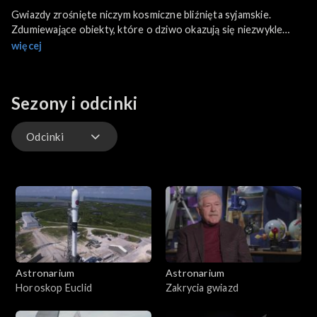
Gwiazdy zrośnięte niczym kosmiczne bliźnięta syjamskie.
Zdumiewające obiekty, które o dziwo okazują się niezwykle
powszechne. Właśnie tak wyglądają gwiazdy kontaktowe. To
więcej
jedne z najbardziej zagadkowych gwiazd w naszej Galaktyce. W
najnowszym odcinku "Astronarium" pokażemy jakie tajemnice
kryją te dziwaczne twory. A także - jak wielką rolę w ich
Sezony i odcinki
poznaniu odegrali polscy naukowcy.
Odcinki
Odcinki
Astronarium
Astronarium
Horoskop Euclid
Zakrycia gwiazd