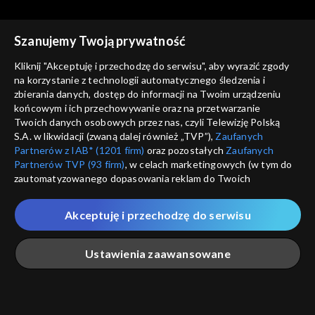
Szanujemy Twoją prywatność
Kliknij "Akceptuję i przechodzę do serwisu", aby wyrazić zgody
na korzystanie z technologii automatycznego śledzenia i
zbierania danych, dostęp do informacji na Twoim urządzeniu
Astronarium
Astronarium
końcowym i ich przechowywanie oraz na przetwarzanie
Kosmiczne masery
Supernowe
Twoich danych osobowych przez nas, czyli Telewizję Polską
S.A. w likwidacji (zwaną dalej również „TVP”),
Zaufanych
Partnerów z IAB* (1201 firm)
oraz pozostałych
Zaufanych
Partnerów TVP (93 firm)
, w celach marketingowych (w tym do
zautomatyzowanego dopasowania reklam do Twoich
zainteresowań i mierzenia ich skuteczności) i pozostałych,
które wskazujemy poniżej, a także zgody na udostępnianie
Akceptuję i przechodzę do serwisu
przez nas identyfikatora PPID do Google.
Astronarium
Astronarium
Planety karłowate
Planetoidy
Twoje dane osobowe zbierane podczas odwiedzania przez
Ustawienia zaawansowane
Ciebie naszych
poszczególnych serwisów
zwanych dalej
„Portalem”, w tym informacje zapisywane za pomocą
technologii takich jak: pliki cookie, sygnalizatory WWW lub
innych podobnych technologii umożliwiających świadczenie
Główna
Szukaj
Moja lista
Na żywo
Więcej
dopasowanych i bezpiecznych usług, personalizację treści