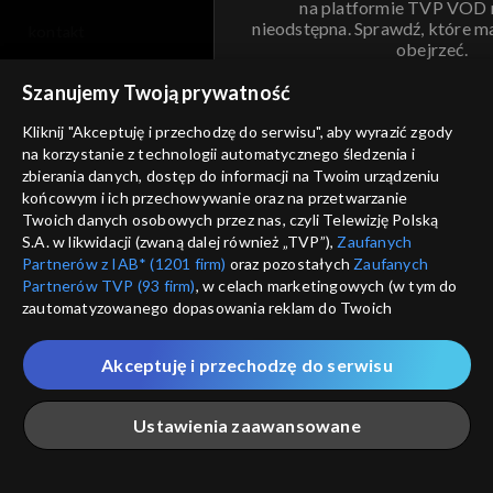
na platformie TVP VOD
nieodstępna. Sprawdź, które m
kontakt
obejrzeć.
voucher
Szanujemy Twoją prywatność
Nie pokazuj pon
dostępność
Kliknij "Akceptuję i przechodzę do serwisu", aby wyrazić zgody
na korzystanie z technologii automatycznego śledzenia i
informacje o dostawcy usług
ANULUJ
SP
zbierania danych, dostęp do informacji na Twoim urządzeniu
końcowym i ich przechowywanie oraz na przetwarzanie
Twoich danych osobowych przez nas, czyli Telewizję Polską
S.A. w likwidacji (zwaną dalej również „TVP”),
Zaufanych
Partnerów z IAB* (1201 firm)
oraz pozostałych
Zaufanych
Partnerów TVP (93 firm)
, w celach marketingowych (w tym do
zautomatyzowanego dopasowania reklam do Twoich
zainteresowań i mierzenia ich skuteczności) i pozostałych,
które wskazujemy poniżej, a także zgody na udostępnianie
Akceptuję i przechodzę do serwisu
przez nas identyfikatora PPID do Google.
Twoje dane osobowe zbierane podczas odwiedzania przez
Ustawienia zaawansowane
Ciebie naszych
poszczególnych serwisów
zwanych dalej
„Portalem”, w tym informacje zapisywane za pomocą
technologii takich jak: pliki cookie, sygnalizatory WWW lub