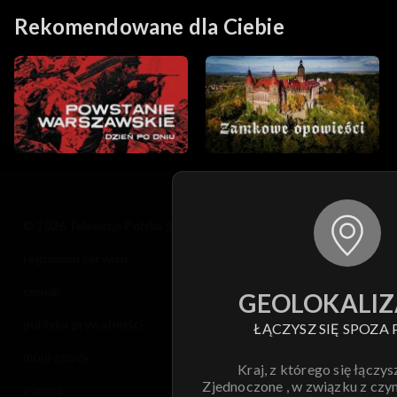
Rekomendowane dla Ciebie
© 2026 Telewizja Polska S.A. w likwidacji
regulamin serwisu
cennik
GEOLOKALIZ
polityka prywatności
ŁĄCZYSZ SIĘ SPOZA 
moje zgody
Kraj, z którego się łączys
Zjednoczone , w związku z czy
pomoc