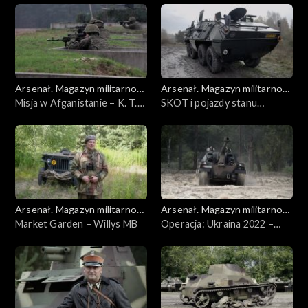
Arsenał. Magazyn militarno-
Arsenał. Magazyn militarno-
historyczny
Misja w Afganistanie – K. T.
historyczny
SKOT i pojazdy stanu
O. Rosomak
wojennego
Arsenał. Magazyn militarno-
Arsenał. Magazyn militarno-
historyczny
Market Garden – Willys MB
historyczny
Operacja: Ukraina 2022 –
AHS Krab