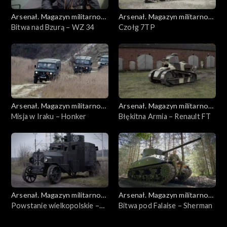
Arsenał. Magazyn militarno-
Arsenał. Magazyn militarno-
historyczny
Bitwa nad Bzurą – WZ 34
historyczny
Czołg 7TP
Arsenał. Magazyn militarno-
Arsenał. Magazyn militarno-
historyczny
Misja w Iraku – Honker
historyczny
Błękitna Armia – Renault FT
Arsenał. Magazyn militarno-
Arsenał. Magazyn militarno-
historyczny
Powstanie wielkopolskie –
historyczny
Bitwa pod Falaise – Sherman
Ehrhardt M17