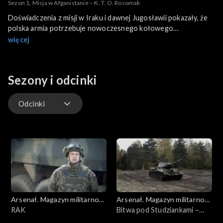
Sezon 1, Misja w Afganistanie – K. T. O. Rosomak
Doświadczenia z misji w Iraku i dawnej Jugosławii pokazały, że
polska armia potrzebuje nowoczesnego kołowego
transportera opancerzonego. Współpraca z Finami
więcej
zaowocowała powstaniem nowoczesnego pojazdu o nazwie
Rosomak. Budowany w wielu wersjach m.in. jako wóz bojowy
piechoty, doskonale sprawdził się podczas misji w Afganistanie.
Sezony i odcinki
Pokażemy w akcji będące na wyposażeniu 12, Brygady
Zmechanizowanej pojazdy. Opowiedzą o nich żołnierze, którzy
uczestniczyli w zagranicznych misjach.
Odcinki
Odcinki
Arsenał. Magazyn militarno-
Arsenał. Magazyn militarno-
historyczny
RAK
historyczny
Bitwa pod Studziankami –
T34