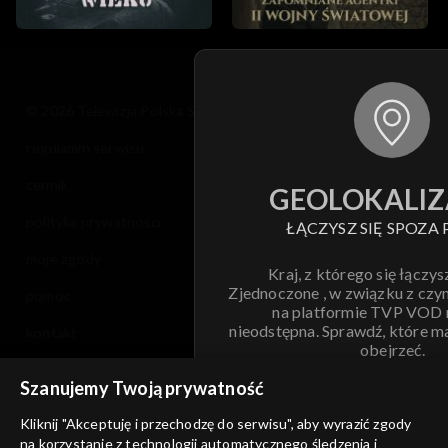
© 2026 Telewizja Polska S.A. w likwidacji
regulamin serwisu
cennik
GEOLOKALIZ
polityka prywatności
ŁĄCZYSZ SIĘ SPOZA 
moje zgody
Kraj, z którego się łączys
Zjednoczone , w związku z czy
pomoc
na platformie TVP VOD
nieodstępna. Sprawdź, które m
kontakt
obejrzeć.
voucher
Szanujemy Twoją prywatność
Nie pokazuj pon
dostępność
Kliknij "Akceptuję i przechodzę do serwisu", aby wyrazić zgody
na korzystanie z technologii automatycznego śledzenia i
informacje o dostawcy usług