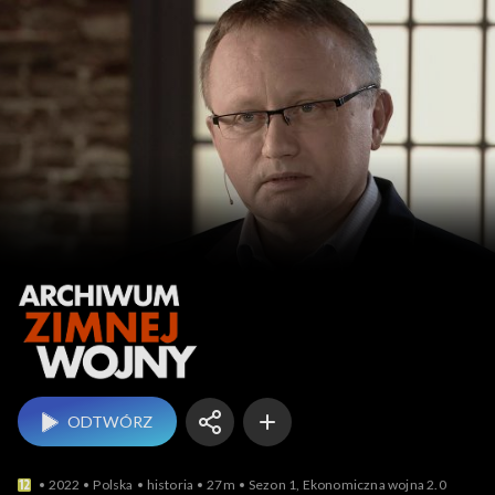
Archiwum zimnej wojny
ODTWÓRZ
2022
Polska
historia
27m
Sezon 1, Ekonomiczna wojna 2.0