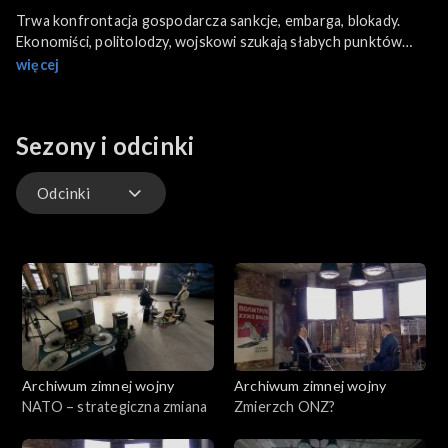
Trwa konfrontacja gospodarcza sankcje, embarga, blokady.
Ekonomiści, politolodzy, wojskowi szukają słabych punktów
gospodarki wroga, w które można uderzać. Czy skłonią Rosję
więcej
do doraźnej zmiany zachowania? Więcej tu wątpliwości, niż
pewności.
O aspektach wojny ekonomicznej pomiędzy Rosją a Zachodem
Sezony i odcinki
Iwona Wiśniewska, analityk rosyjskiej gospodarki oraz Marek
Budzisz ekspert ds. Rosji i postsowieckiego Wschodu, autor
Wszystko jest wojną. Rosyjska kultura strategiczna
Odcinki
Odcinki
Archiwum zimnej wojny
Archiwum zimnej wojny
NATO – strategiczna zmiana
Zmierzch ONZ?