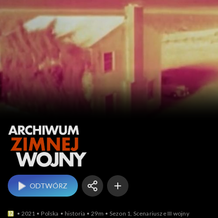
Archiwum zimnej wojny
ODTWÓRZ
2021
Polska
historia
29m
Sezon 1, Scenariusze III wojny