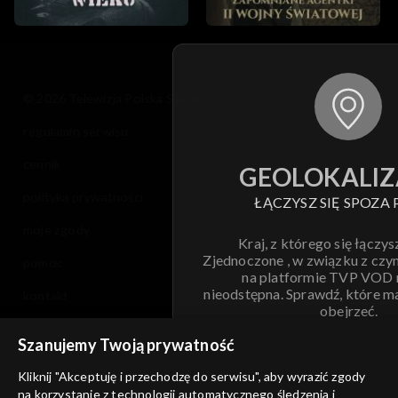
© 2026 Telewizja Polska S.A. w likwidacji
regulamin serwisu
cennik
GEOLOKALIZ
polityka prywatności
ŁĄCZYSZ SIĘ SPOZA 
moje zgody
Kraj, z którego się łączys
Zjednoczone , w związku z czy
pomoc
na platformie TVP VOD
nieodstępna. Sprawdź, które m
kontakt
obejrzeć.
voucher
Szanujemy Twoją prywatność
Nie pokazuj pon
dostępność
Kliknij "Akceptuję i przechodzę do serwisu", aby wyrazić zgody
na korzystanie z technologii automatycznego śledzenia i
informacje o dostawcy usług