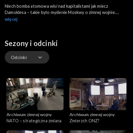
Niech bomba atomowa wisi nad kapitalistami jak miecz
Damoklesa – takie było myślenie Moskwy o zimnej wojnie.
Jednak z dokumentów dostarczonych przez Ryszarda
więcej
Kuklińskiego, wynika, że plany ataku na Zachodnią Europę
dopracowano w najdrobniejszych szczegółach. Mówią o tym
m.in. dr Paweł Piotrowski kierownik wydziału Badań
Sezony i odcinki
Historycznych Wojskowego Biura Historycznego i płk dr hab.
Juliusz Tym (Akademia Sztuki Wojennej).
Odcinki
Odcinki
Archiwum zimnej wojny
Archiwum zimnej wojny
NATO – strategiczna zmiana
Zmierzch ONZ?