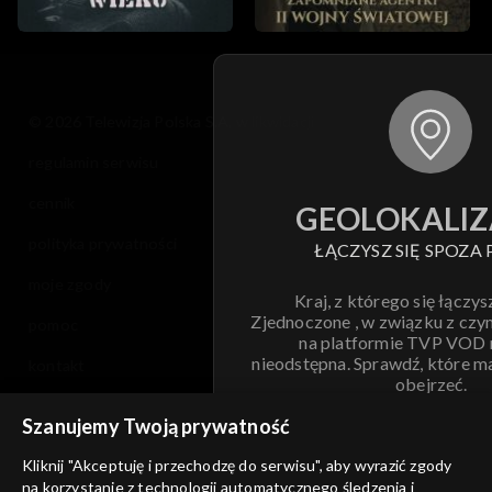
© 2026 Telewizja Polska S.A. w likwidacji
regulamin serwisu
cennik
GEOLOKALIZ
polityka prywatności
ŁĄCZYSZ SIĘ SPOZA 
moje zgody
Kraj, z którego się łączys
Zjednoczone , w związku z czy
pomoc
na platformie TVP VOD
nieodstępna. Sprawdź, które m
kontakt
obejrzeć.
voucher
Szanujemy Twoją prywatność
Nie pokazuj pon
dostępność
Kliknij "Akceptuję i przechodzę do serwisu", aby wyrazić zgody
na korzystanie z technologii automatycznego śledzenia i
informacje o dostawcy usług