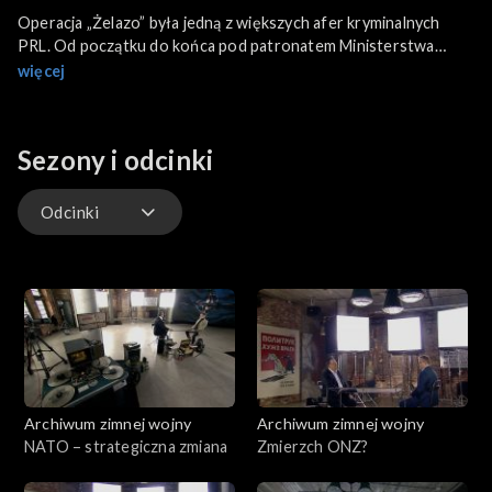
Operacja „Żelazo” była jedną z większych afer kryminalnych
PRL. Od początku do końca pod patronatem Ministerstwa
Spraw Wewnętrznych. Napady rabunkowe, kradzieże, nawet
więcej
morderstwa. Zdobywanie pieniędzy, złota i dzieł sztuki.
Finansowano nimi działalność wywiadu MSW. W Archiwum
Zimnej Wojny niezwykłe śledztwo dziennikarskie i jego autor
Sezony i odcinki
Jerzy Morawski, filmowiec, autor dokumentu i książki „Złota
afera”, oraz badacze czarnych stron historii PRL – Witold
Bagieński, Władysław Bułhak, Krzysztof Madej.
Odcinki
Odcinki
Archiwum zimnej wojny
Archiwum zimnej wojny
NATO – strategiczna zmiana
Zmierzch ONZ?