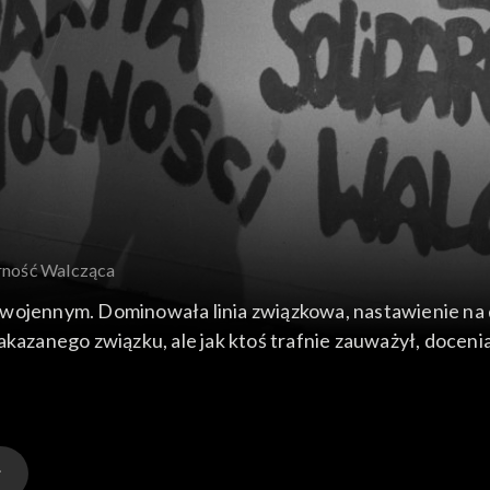
arność Walcząca
wojennym. Dominowała linia związkowa, nastawienie na dł
akazanego związku, ale jak ktoś trafnie zauważył, docenia
łzałożyciel Solidarności Walczącej, Jadwiga Chmielowska
 i metody działania aparatu bezpieczeństwa PRL”.