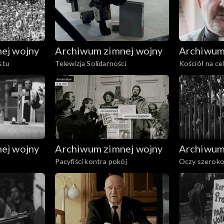
ej wojny
Archiwum zimnej wojny
Archiwum
stu
Telewizja Solidarności
Kościół na ce
ej wojny
Archiwum zimnej wojny
Archiwum
Pacyfiści kontra pokój
Oczy szeroko