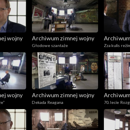
ej wojny
Archiwum zimnej wojny
Archiwum
Głodowe szantaże
Zza kulis reż
ej wojny
Archiwum zimnej wojny
Archiwum
ze”
Dekada Reagana
70. lecie Rozg
Wolna Europ