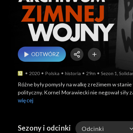
ODTWÓRZ
2020
Polska
historia
29m
Sezon 1, Solid
Różne były pomysły na walkę z reżimem w stanie 
polityczny. Kornel Morawiecki nie negował siły z
Andrzeja Mietkowskiego są: Michał Gabryel, wspó
więcej
koordynator projektu badawczego IPN „Struktury
Sezony i odcinki
Odcinki