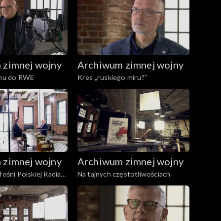
 zimnej wojny
Archiwum zimnej wojny
imu do RWE
Kres „ruskiego miru?”
 zimnej wojny
Archiwum zimnej wojny
łośni Polskiej Radia
Na tajnych częstotliwościach
a