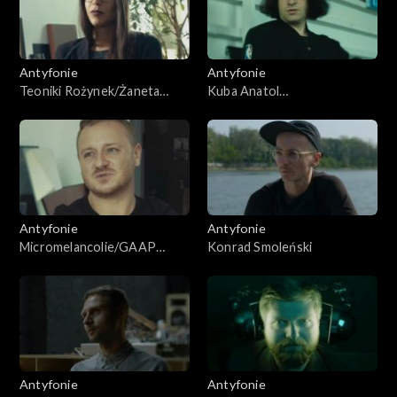
Antyfonie
Antyfonie
Teoniki Rożynek/Żaneta
Kuba Anatol
Rydzewska
Malinowski/Enjoy Life
Antyfonie
Antyfonie
Micromelancolie/GAAP
Konrad Smoleński
KVLT
Antyfonie
Antyfonie