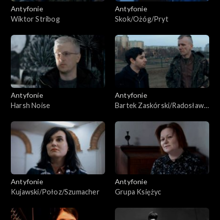
Antyfonie
Antyfonie
Wiktor Stribog
Skok/Ożóg/Pryt
Antyfonie
Antyfonie
Harsh Noise
Bartek Zaskórski/Radosław
Sirko
Antyfonie
Antyfonie
Kujawski/Połoz/Szumacher
Grupa Księżyc