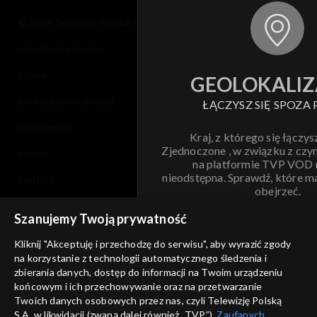
© 2026 Telewizja Polska S.A. w likwidacji
regulamin serwisu
cennik
GEOLOKALIZ
polityka prywatności
ŁĄCZYSZ SIĘ SPOZA 
moje zgody
Kraj, z którego się łączys
Zjednoczone , w związku z czy
pomoc
na platformie TVP VOD
nieodstępna. Sprawdź, które m
kontakt
obejrzeć.
voucher
Szanujemy Twoją prywatność
Nie pokazuj pon
dostępność
Kliknij "Akceptuję i przechodzę do serwisu", aby wyrazić zgody
informacje o dostawcy usług
na korzystanie z technologii automatycznego śledzenia i
ANULUJ
SP
zbierania danych, dostęp do informacji na Twoim urządzeniu
końcowym i ich przechowywanie oraz na przetwarzanie
Twoich danych osobowych przez nas, czyli Telewizję Polską
S.A. w likwidacji (zwaną dalej również „TVP”),
Zaufanych