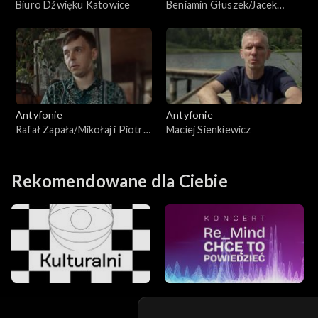
Biuro Dźwięku Katowice
Beniamin Głuszek/Jacek
Sotomski
Antyfonie
Antyfonie
Rafał Zapała/Mikołaj i Piotr
Maciej Sienkiewicz
Tkacz
Rekomendowane dla Ciebie