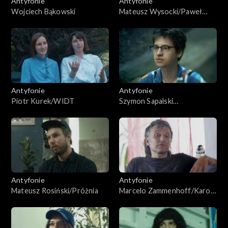
Antyfonie
Antyfonie
Wojciech Bąkowski
Mateusz Wysocki/Paweł
Paide
Antyfonie
Antyfonie
Piotr Kurek/WIDT
Szymon Sapalski
(Paszka)/Julian Płoski
Antyfonie
Antyfonie
Mateusz Rosiński/Próżnia
Marcelo Zammenhoff/Karol
Suka