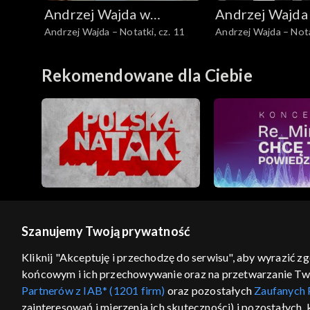
Andrzej Wajda w
Andrzej Wajda
Andrzej Wajda – Notatki, cz. 11
Andrzej Wajda – Nota
Telewizji Polskiej
Telewizji Polsk
Rekomendowane dla Ciebie
Szanujemy Twoją prywatność
© 2026 Telewizja Polska S.A. w likwidacji
Kliknij "Akceptuję i przechodzę do serwisu", aby wyrazić z
końcowym i ich przechowywanie oraz na przetwarzanie Twoic
regulamin serwisu
cennik
polityka prywatności
Partnerów z IAB* (1201 firm)
oraz pozostałych
Zaufanych 
GEOLOKALIZA
zainteresowań i mierzenia ich skuteczności) i pozostałych,