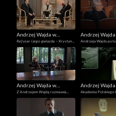
Andrzej Wajda w
Andrzej Wajda
Reżyser i jego gwiazda – Krystyna
Andrzeja Wajdy potyc
Telewizji Polskiej
Telewizji Polsk
Janda i Andrzej Wajda
cz. 1
Andrzej Wajda w
Andrzej Wajda
Z Andrzejem Wajdą rozmawia
Akademia Polskiego F
Telewizji Polskiej
Telewizji Polsk
Agnieszka Holland
i diament" Andrzeja 
zrekonstruowany c