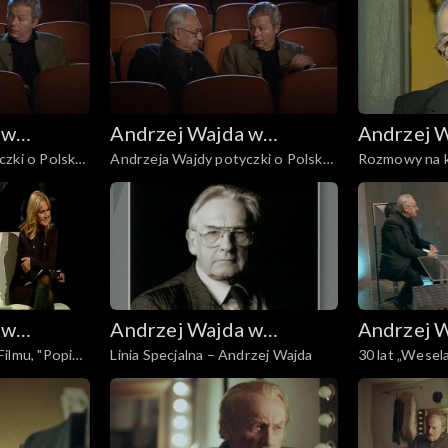
 w
Andrzej Wajda w
Andrzej 
zki o Polskę,
Andrzeja Wajdy potyczki o Polskę,
Rozmowy na k
iej
Telewizji Polskiej
Telewizji 
cz. 2
Rozmowa XI z
o Polsce i wio
 w
Andrzej Wajda w
Andrzej 
ilmu, "Popiół
Linia Specjalna – Andrzej Wajda
30 lat „Wesel
iej
Telewizji Polskiej
Telewizji 
Wajdy
Andrzejem W
yfrowo