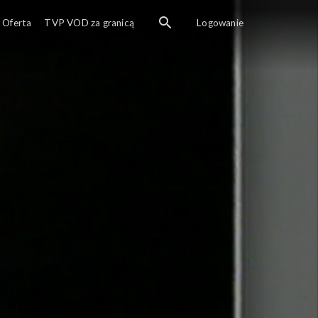
Odcinek archiwalnej audycji „Linia specjalna
Oferta
TVP VOD za granicą
Logowanie