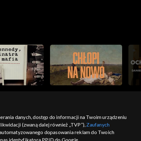
bierania danych, dostęp do informacji na Twoim urządzeniu
ikwidacji (zwaną dalej również „TVP”),
Zaufanych
ść
informacje o dostawcy usług
 zautomatyzowanego dopasowania reklam do Twoich
z nas identyfikatora PPID do Google.