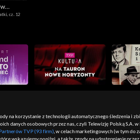
 w
tki, cz. 12
iej
gody na korzystanie z technologii automatycznego śledzenia i z
h danych osobowych przez nas, czyli Telewizję Polską S.A. w l
moje zgody
pomoc
kontakt
voucher
dostępno
Partnerów TVP (93 firm)
, w celach marketingowych (w tym do
CJA
 które wskazujemy poniżej, a także zgody na udostępnianie prze