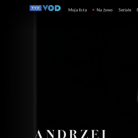
Andrzej Wajda 
Moja lista
Na żywo
Seriale