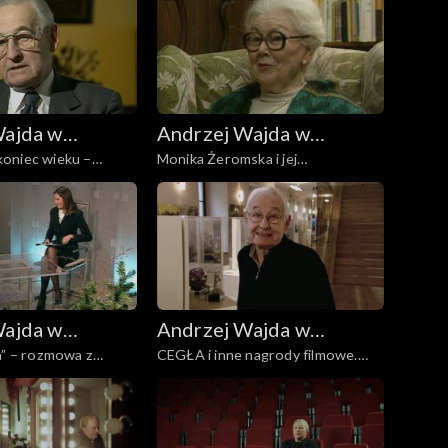
Wajda w
Andrzej Wajda w
oniec wieku –
Monika Żeromska i jej
Polskiej
Telewizji Polskiej
 Andrzejem Wajdą...
wspomnienia
śnie
Wajda w
Andrzej Wajda w
a” – rozmowa z
CEGŁA i inne nagrody filmowe.
Polskiej
Telewizji Polskiej
ajdą
Opowiada Andrzej Wajda