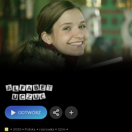
Alfabet uczuć
ODTWÓRZ
2010
Polska
rozrywka
12m