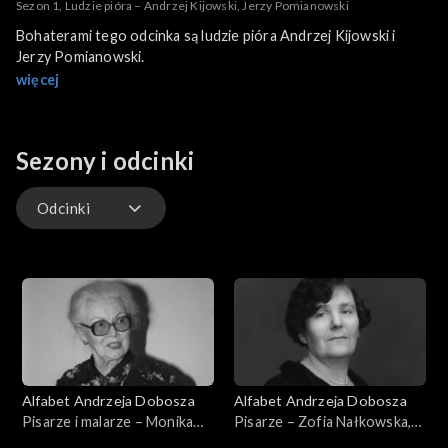
Sezon 1, Ludzie pióra – Andrzej Kijowski, Jerzy Pomianowski
Bohaterami tego odcinka są ludzie pióra Andrzej Kijowski i
Jerzy Pomianowski.
więcej
Sezony i odcinki
Odcinki
Odcinki
Alfabet Andrzeja Dobosza
Alfabet Andrzeja Dobosza
Pisarze i malarze – Monika
Pisarze – Zofia Nałkowska,
Żeromska, Leopold
Andrzej Braun