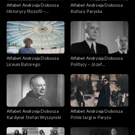
Alfabet Andrzeja Dobosza
Alfabet Andrzeja Dobosza
Historycy filozofii –
Kultura Paryska
Władysław Tatarkiewicz,
Stefan Świeżawski
Alfabet Andrzeja Dobosza
Alfabet Andrzeja Dobosza
Liceum Batorego
Politycy – Józef
Cyrankiewicz, Władysław
Bieńkowski
Alfabet Andrzeja Dobosza
Alfabet Andrzeja Dobosza
Kardynał Stefan Wyszyński
Pchle targi w Paryżu