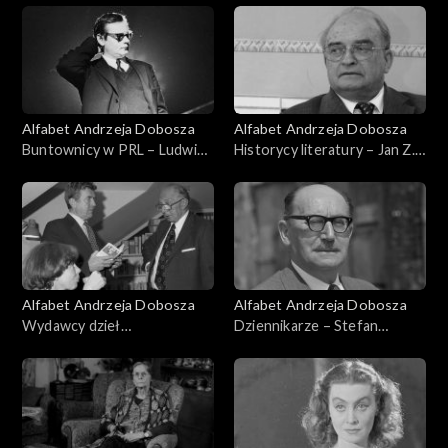
Buczkowski
Alfabet Andrzeja Dobosza
Alfabet Andrzeja Dobosza
Buntownicy w PRL – Ludwik
Historycy literatury – Jan Z.
Flaszen, Jerzy Grotowski
Jakubowski, Janusz
Odrowąż-Pieniążek
Alfabet Andrzeja Dobosza
Alfabet Andrzeja Dobosza
Wydawcy dzieł
Dziennikarze – Stefan
filozoficznych – Adam
Wiechecki „Wiech”, Andrzej
Bromberg, Irena Krońska
K. Wróblewski