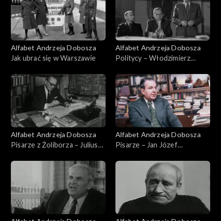
Alfabet Andrzeja Dobosza
Alfabet Andrzeja Dobosza
Jak ubrać się w Warszawie
Politycy – Włodzimierz
Sokorski, Jerzy Putrament
Alfabet Andrzeja Dobosza
Alfabet Andrzeja Dobosza
Pisarze z Żoliborza – Juliusz
Pisarze – Jan Józef
W. Gomulicki, Wacław
Szczepański, Wojciech
Zawadzki
Żukrowski