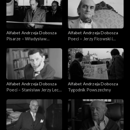
Alfabet Andrzeja Dobosza
Alfabet Andrzeja Dobosza
Pisarze – Władysław
Poeci – Jerzy Ficowski i
Broniewski, Leon
Julian Tuwim
Kruczkowski
Alfabet Andrzeja Dobosza
Alfabet Andrzeja Dobosza
Poeci – Stanisław Jerzy Lec,
Tygodnik Powszechny
Zbigniew Herbert