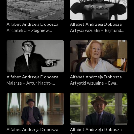
Alfabet Andrzeja Dobosza
Alfabet Andrzeja Dobosza
Architekci − Zbigniew
Artyści wizualni – Rajmund
Karpiński, Bohdan Pniewski
Ziemski, Eustachy
Kossakowski
Alfabet Andrzeja Dobosza
Alfabet Andrzeja Dobosza
Malarze − Artur Nacht-
Artystki wizualne − Ewa
Samborski, Jerzy Stajuda
Starowieyska, Barbara
Pniewska
Alfabet Andrzeja Dobosza
Alfabet Andrzeja Dobosza