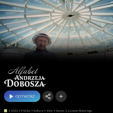
Alfabet Andrzeja Dob
ODTWÓRZ
2022
Polska
kultura
13m
Sezon 1, Liceum Batorego