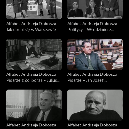
Alfabet Andrzeja Dobosza
Alfabet Andrzeja Dobosza
Jak ubrać się w Warszawie
Politycy – Włodzimierz
Sokorski, Jerzy Putrament
Alfabet Andrzeja Dobosza
Alfabet Andrzeja Dobosza
Pisarze z Żoliborza – Juliusz
Pisarze – Jan Józef
W. Gomulicki, Wacław
Szczepański, Wojciech
Zawadzki
Żukrowski
Alfabet Andrzeja Dobosza
Alfabet Andrzeja Dobosza