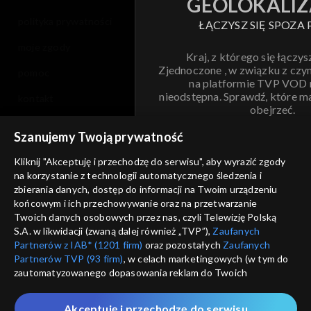
GEOLOKALIZ
polityka prywatności
ŁĄCZYSZ SIĘ SPOZA 
moje zgody
Kraj, z którego się łączys
Zjednoczone , w związku z czy
pomoc
na platformie TVP VOD
nieodstępna. Sprawdź, które m
kontakt
obejrzeć.
voucher
Szanujemy Twoją prywatność
Nie pokazuj pon
dostępność
Kliknij "Akceptuję i przechodzę do serwisu", aby wyrazić zgody
informacje o dostawcy usług
na korzystanie z technologii automatycznego śledzenia i
ANULUJ
SP
zbierania danych, dostęp do informacji na Twoim urządzeniu
końcowym i ich przechowywanie oraz na przetwarzanie
Twoich danych osobowych przez nas, czyli Telewizję Polską
S.A. w likwidacji (zwaną dalej również „TVP”),
Zaufanych
Partnerów z IAB* (1201 firm)
oraz pozostałych
Zaufanych
Partnerów TVP (93 firm)
, w celach marketingowych (w tym do
zautomatyzowanego dopasowania reklam do Twoich
zainteresowań i mierzenia ich skuteczności) i pozostałych,
które wskazujemy poniżej, a także zgody na udostępnianie
Akceptuję i przechodzę do serwisu