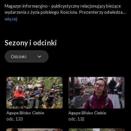
Magazyn informacyjno - publicystyczny relacjonujący bieżące
wydarzenia z życia polskiego Kościoła. Prezenterzy odwiedzają
różne miejsca w kraju w poszukiwaniu ciekawych inicjatyw
więcej
organizowanych przez osoby duchowne i świeckie. Będą także
relacje z regionów, pokazujące m.in. to, jak Polacy pomagają
potrzebującym.
Sezony i odcinki
Odcinki
Odcinki
Agape Blisko Ciebie
Agape Blisko Ciebie
odc. 133
odc. 132