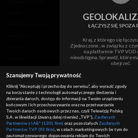
regulamin serwisu
cennik
GEOLOKALIZ
polityka prywatności
ŁĄCZYSZ SIĘ SPOZA 
moje zgody
Kraj, z którego się łączys
Zjednoczone , w związku z czy
pomoc
na platformie TVP VOD
nieodstępna. Sprawdź, które m
kontakt
obejrzeć.
voucher
Szanujemy Twoją prywatność
Nie pokazuj pon
dostępność
Kliknij "Akceptuję i przechodzę do serwisu", aby wyrazić zgody
na korzystanie z technologii automatycznego śledzenia i
informacje o dostawcy usług
ANULUJ
SP
zbierania danych, dostęp do informacji na Twoim urządzeniu
końcowym i ich przechowywanie oraz na przetwarzanie
Twoich danych osobowych przez nas, czyli Telewizję Polską
S.A. w likwidacji (zwaną dalej również „TVP”),
Zaufanych
Partnerów z IAB* (1201 firm)
oraz pozostałych
Zaufanych
Partnerów TVP (93 firm)
, w celach marketingowych (w tym do
zautomatyzowanego dopasowania reklam do Twoich