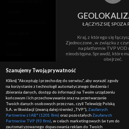
regulamin serwisu
cennik
GEOLOKALIZ
polityka prywatności
ŁĄCZYSZ SIĘ SPOZA 
moje zgody
Kraj, z którego się łączys
Zjednoczone , w związku z czy
pomoc
na platformie TVP VOD
nieodstępna. Sprawdź, które m
kontakt
obejrzeć.
voucher
Szanujemy Twoją prywatność
Nie pokazuj pon
dostępność
Kliknij "Akceptuję i przechodzę do serwisu", aby wyrazić zgody
na korzystanie z technologii automatycznego śledzenia i
informacje o dostawcy usług
ANULUJ
SP
zbierania danych, dostęp do informacji na Twoim urządzeniu
końcowym i ich przechowywanie oraz na przetwarzanie
Twoich danych osobowych przez nas, czyli Telewizję Polską
S.A. w likwidacji (zwaną dalej również „TVP”),
Zaufanych
Partnerów z IAB* (1201 firm)
oraz pozostałych
Zaufanych
Partnerów TVP (93 firm)
, w celach marketingowych (w tym do
zautomatyzowanego dopasowania reklam do Twoich