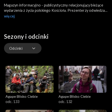
Magazyn informacyjno - publicystyczny relacjonujący bieżące
wydarzenia z życia polskiego Kościoła. Prezenterzy odwiedzają
różne miejsca w kraju w poszukiwaniu ciekawych inicjatyw
więcej
organizowanych przez osoby duchowne i świeckie. Będą także
relacje z regionów, pokazujące m.in. to, jak Polacy pomagają
potrzebującym. W każdym odcinku można wysłuchać katechezy
Sezony i odcinki
papieża Franciszka.
Odcinki
Odcinki
Agape Blisko Ciebie
Agape Blisko Ciebie
odc. 133
odc. 132