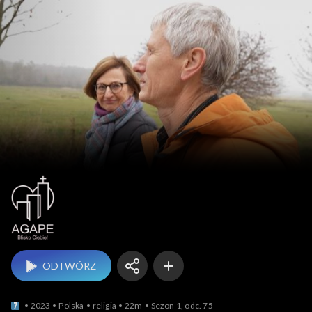
Agape Blisko Ciebie
ODTWÓRZ
2023
Polska
religia
22m
Sezon 1, odc. 75