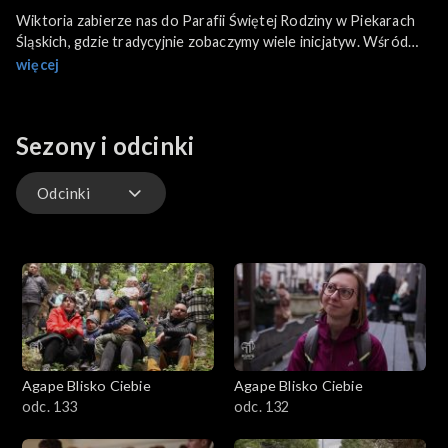
Wiktoria zabierze nas do Parafii Świętej Rodziny w Piekarach
Śląskich, gdzie tradycyjnie zobaczymy wiele inicjatyw. Wśród
nich śniadania dla seniorów, Spotkania Kobiet i Parafialny Klub
więcej
Gier Planszowych. Poznamy Bożenę i Waldemara Machoniów,
którzy mogą pochwalić się pięknym 33-letnim stażem
małżeństwa. Z Piekar Śląskich przeniesiemy się do Krakowa,
Sezony i odcinki
gdzie w kościele augustianów wierni modlą się do Świętej Rity.
A w cyklu „Tak pomagacie” relacja z konferencji zorganizowanej
z okazji Światowego Dnia Adopcji w Archidiecezjalnym Ośrodku
Odcinki
Adopcyjnym w Łodzi.
Odcinki
Agape Blisko Ciebie
Agape Blisko Ciebie
odc. 133
odc. 132