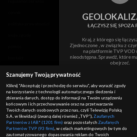
regulamin serwisu
cennik
GEOLOKALIZ
polityka prywatności
ŁĄCZYSZ SIĘ SPOZA 
moje zgody
Kraj, z którego się łączys
Zjednoczone , w związku z czy
pomoc
na platformie TVP VOD
nieodstępna. Sprawdź, które m
kontakt
obejrzeć.
voucher
Szanujemy Twoją prywatność
Nie pokazuj pon
dostępność
Kliknij "Akceptuję i przechodzę do serwisu", aby wyrazić zgody
na korzystanie z technologii automatycznego śledzenia i
informacje o dostawcy usług
ANULUJ
SP
zbierania danych, dostęp do informacji na Twoim urządzeniu
końcowym i ich przechowywanie oraz na przetwarzanie
Twoich danych osobowych przez nas, czyli Telewizję Polską
S.A. w likwidacji (zwaną dalej również „TVP”),
Zaufanych
Partnerów z IAB* (1201 firm)
oraz pozostałych
Zaufanych
Partnerów TVP (93 firm)
, w celach marketingowych (w tym do
zautomatyzowanego dopasowania reklam do Twoich