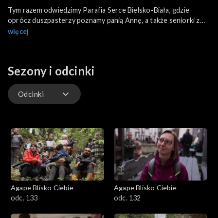
Tym razem odwiedzimy Parafia Serce Bielsko-Biała, gdzie
oprócz duszpasterzy poznamy panią Annę, a także seniorki z
Parafialnego Klubu Seniora PULS. Z naszą kamerą zajrzymy
więcej
także do Nowin w świętokrzyskim, gdzie zobaczymy, jak działa
młodzież z Lokalne Centra Wolontariatu w Nowinach i
Chęcinach. Będziemy też w Parafii pw. Matki Bożej Nieustającej
Sezony i odcinki
Pomocy w Węglówce. Co kwartał odbywa się tam parafialna
akcja oddawania krwi OSP Węglówka.
Odcinki
Odcinki
Agape Blisko Ciebie
Agape Blisko Ciebie
odc. 133
odc. 132