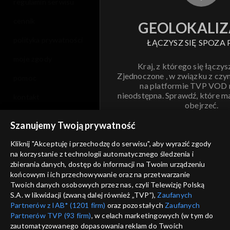
regulamin serwisu
cennik
GEOLOKALIZ
polityka prywatności
ŁĄCZYSZ SIĘ SPOZA 
moje zgody
Kraj, z którego się łączys
Zjednoczone , w związku z czy
pomoc
na platformie TVP VOD
nieodstępna. Sprawdź, które m
kontakt
obejrzeć.
voucher
Szanujemy Twoją prywatność
Nie pokazuj pon
dostępność
Kliknij "Akceptuję i przechodzę do serwisu", aby wyrazić zgody
na korzystanie z technologii automatycznego śledzenia i
informacje o dostawcy usług
ANULUJ
SP
zbierania danych, dostęp do informacji na Twoim urządzeniu
końcowym i ich przechowywanie oraz na przetwarzanie
Twoich danych osobowych przez nas, czyli Telewizję Polską
S.A. w likwidacji (zwaną dalej również „TVP”),
Zaufanych
Partnerów z IAB* (1201 firm)
oraz pozostałych
Zaufanych
Partnerów TVP (93 firm)
, w celach marketingowych (w tym do
zautomatyzowanego dopasowania reklam do Twoich