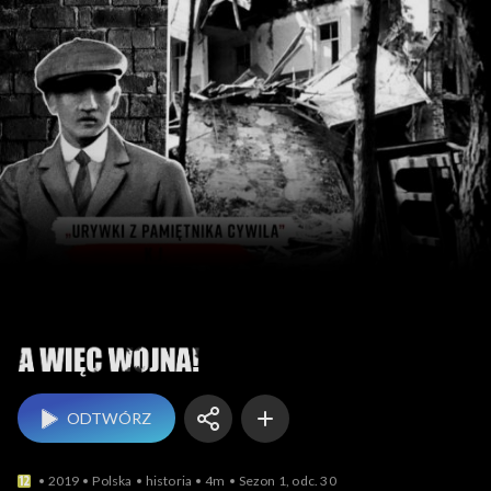
A więc wojna
ODTWÓRZ
2019
Polska
historia
4m
Sezon 1, odc. 30