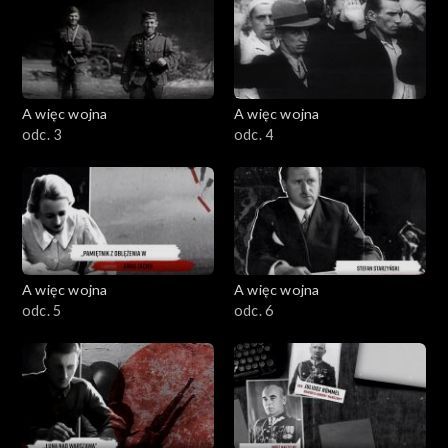
Rejon Umocniony Hel dowodzony przez komandora
Włodzimierza Steyera broni się.
A więc wojna
A więc wojna
odc. 3
odc. 4
A więc wojna
A więc wojna
odc. 5
odc. 6