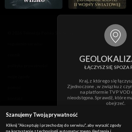
© 2026 Telewizja Polska S.A. w likwidacji
regulamin serwisu
cennik
GEOLOKALIZ
polityka prywatności
ŁĄCZYSZ SIĘ SPOZA 
moje zgody
Kraj, z którego się łączys
Zjednoczone , w związku z czy
pomoc
na platformie TVP VOD
nieodstępna. Sprawdź, które m
kontakt
obejrzeć.
voucher
Szanujemy Twoją prywatność
Nie pokazuj pon
dostępność
Kliknij "Akceptuję i przechodzę do serwisu", aby wyrazić zgody
informacje o dostawcy usług
na korzystanie z technologii automatycznego śledzenia i