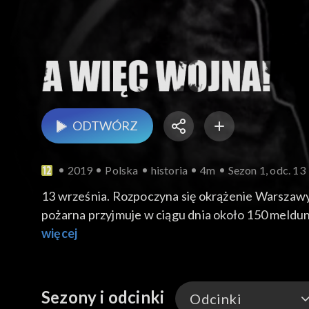
ODTWÓRZ
2019
Polska
historia
4m
Sezon 1, odc. 13
13 września. Rozpoczyna się okrążenie Warszawy.
pożarna przyjmuje w ciągu dnia około 150 meldu
Komisarz Cywilny Stefan Starzyński. Pancernik S
więcej
państwowych do Kut. Dowództwo Wojska Polski
Sezony i odcinki
Odcinki