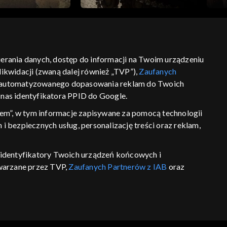
bierania danych, dostęp do informacji na Twoim urządzeniu
ikwidacji (zwaną dalej również „TVP”),
Zaufanych
ść
informacje o dostawcy usług
 zautomatyzowanego dopasowania reklam do Twoich
z nas identyfikatora PPID do Google.
em”, w tym informacje zapisywane za pomocą technologii
 bezpiecznych usług, personalizację treści oraz reklam,
P, identyfikatory Twoich urządzeń końcowych i
twarzane przez TVP,
Zaufanych Partnerów z IAB
oraz
eniu lub dostęp do nich, wyboru podstawowych reklam,
reści, wyboru spersonalizowanych treści, pomiaru
wywania i ulepszania produktów, zapewnienia
 połączenia źródeł danych offline, łączenia różnych