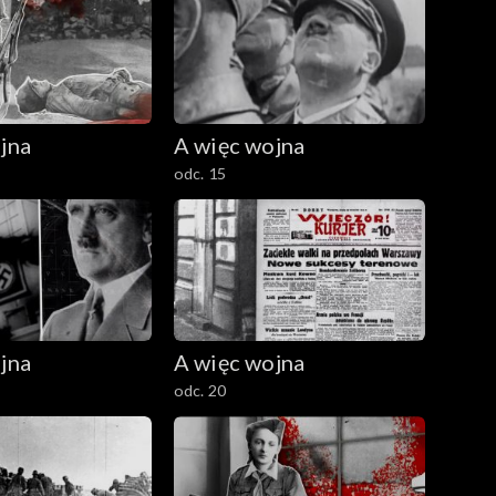
jna
A więc wojna
odc. 15
jna
A więc wojna
odc. 20