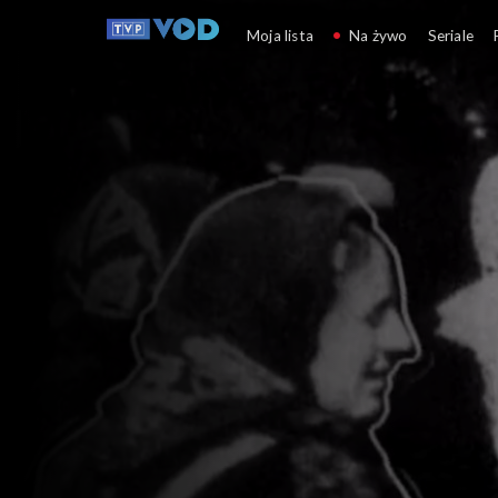
A więc wojna
Moja lista
Na żywo
Seriale