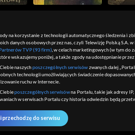
gody na korzystanie z technologii automatycznego śledzenia i z
h danych osobowych przez nas, czyli Telewizję Polską S.A. w l
moje zgody
pomoc
kontakt
voucher
dostępno
Partnerów TVP (93 firm)
, w celach marketingowych (w tym do
CJA
 które wskazujemy poniżej, a także zgody na udostępnianie prze
LSKI
Ciebie naszych
poszczególnych serwisów
zwanych dalej „Portal
dobnych technologii umożliwiających świadczenie dopasowanych i
y Zjednoczone ,
 platformie TVP
izowanie ruchu w Internecie.
awdź, które
 Ciebie
poszczególnych serwisów
na Portalu, takie jak adresy I
zeć.
iwaniach w serwisach Portalu czy historia odwiedzin będą prze
ępujących celów i funkcji: przechowywania informacji na urządz
nie
sonalizowanych reklam, tworzenia profilu spersonalizowanych t
i przechodzę do serwisu
 badań rynkowych w celu generowania opinii odbiorców, opraco
AWDŹ
 technicznego dostarczania reklam lub treści, dopasowywania i