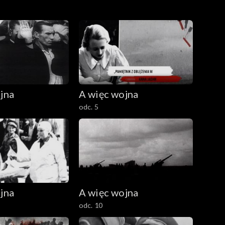
jna
A więc wojna
odc. 5
jna
A więc wojna
odc. 10