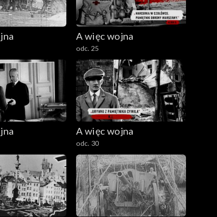
jna
A więc wojna
odc. 25
jna
A więc wojna
odc. 30