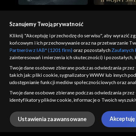
Szanujemy Twoją prywatność
© 2026 Telewizja Polska S.A. w likwidacji
Kliknij "Akceptuję i przechodzę do serwisu", aby wyrazić z
końcowym i ich przechowywanie oraz na przetwarzanie Twoic
regulamin serwisu
cennik
polityka prywatności
Partnerów z IAB* (1201 firm)
oraz pozostałych
Zaufanych 
GEOLOKALIZA
zainteresowań i mierzenia ich skuteczności) i pozostałych,
ŁĄCZYSZ SIĘ SPOZA PO
Twoje dane osobowe zbierane podczas odwiedzania przez 
takich jak: pliki cookie, sygnalizatory WWW lub innych po
Kraj, z którego się łączysz, to Stan
w związku z czym część tytułów na
udostępnianie funkcji mediów społecznościowych oraz anal
VOD może być nieodstępna. Spr
Twoje dane osobowe zbierane podczas odwiedzania przez
materiały możesz obejr
identyfikatory plików cookie, informacje o Twoich wyszuk
pozostałych
Zaufanych Partnerów TVP
dla realizacji nast
Nie pokazuj ponow
wyboru spersonalizowanych reklam, tworzenia profilu sper
Akceptuję 
Ustawienia zaawansowane
wydajności reklam, pomiaru wydajności treści, stosowania
ANULUJ
SPR
bezpieczeństwa, zapobiegania oszustwom i usuwania błędów,