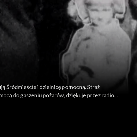
 Śródmieście i dzielnicę północną. Straż
ocą do gaszeniu pożarów, dziękuje przez radio
u. Zapada decyzja o ewakuacji władz