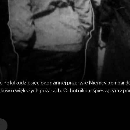
 Po kilkudziesięciogodzinnej przerwie Niemcy bombardują
nków o większych pożarach. Ochotnikom śpieszącym z pom
chleswig-Holstein ostrzeliwuje Gdynię z portu w Gdańsk
ego jest ewakuowane do Kołomyi.