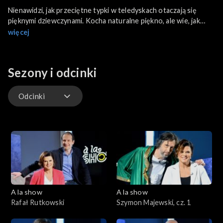
Nienawidzi, jak przeciętne typki w teledyskach otaczają się
pięknymi dziewczynami. Kocha naturalne piękno, ale wie, jak
bardzo kobiety cenią makijaż. Dlaczego do swojej drużyny nie
więcej
wziąłby żadnego z Trenerów „The Voice”? Marek Piekarczyk w
szczerej rozmowie z Alicją Resich–Modlińską.
Sezony i odcinki
Odcinki
Odcinki
A la show
A la show
Rafał Rutkowski
Szymon Majewski, cz. 1