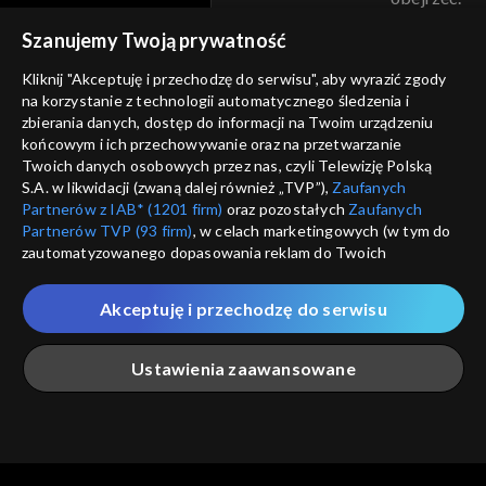
voucher
Szanujemy Twoją prywatność
Nie pokazuj pon
dostępność
Kliknij "Akceptuję i przechodzę do serwisu", aby wyrazić zgody
informacje o dostawcy usług
na korzystanie z technologii automatycznego śledzenia i
ANULUJ
SP
zbierania danych, dostęp do informacji na Twoim urządzeniu
końcowym i ich przechowywanie oraz na przetwarzanie
Twoich danych osobowych przez nas, czyli Telewizję Polską
S.A. w likwidacji (zwaną dalej również „TVP”),
Zaufanych
Partnerów z IAB* (1201 firm)
oraz pozostałych
Zaufanych
Partnerów TVP (93 firm)
, w celach marketingowych (w tym do
zautomatyzowanego dopasowania reklam do Twoich
zainteresowań i mierzenia ich skuteczności) i pozostałych,
które wskazujemy poniżej, a także zgody na udostępnianie
Akceptuję i przechodzę do serwisu
przez nas identyfikatora PPID do Google.
Twoje dane osobowe zbierane podczas odwiedzania przez
Ustawienia zaawansowane
Ciebie naszych
poszczególnych serwisów
zwanych dalej
„Portalem”, w tym informacje zapisywane za pomocą
technologii takich jak: pliki cookie, sygnalizatory WWW lub
innych podobnych technologii umożliwiających świadczenie
Główna
Szukaj
Moja lista
Na żywo
Więcej
dopasowanych i bezpiecznych usług, personalizację treści
oraz reklam, udostępnianie funkcji mediów społecznościowych