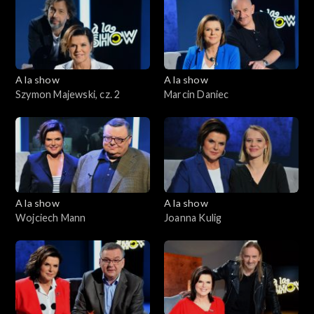
A la show
A la show
Szymon Majewski, cz. 2
Marcin Daniec
A la show
A la show
Wojciech Mann
Joanna Kulig