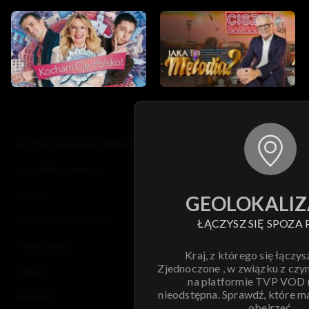
© 2026 Telewizja Polska S.A. w likwidacji
regulamin serwisu
cennik
GEOLOKALIZ
polityka prywatności
ŁĄCZYSZ SIĘ SPOZA 
moje zgody
Kraj, z którego się łączys
Zjednoczone , w związku z czy
pomoc
na platformie TVP VOD
nieodstępna. Sprawdź, które m
kontakt
obejrzeć.