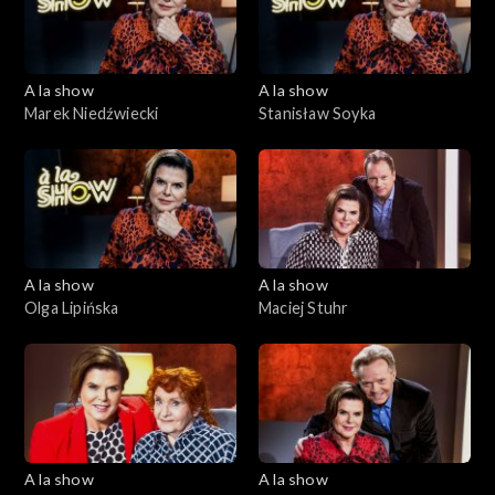
A la show
A la show
Marek Niedźwiecki
Stanisław Soyka
A la show
A la show
Olga Lipińska
Maciej Stuhr
A la show
A la show