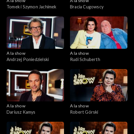
A la show
A la show
Tomek i Szymon Jachimek
Bracia Cugowscy
A la show
A la show
Andrzej Poniedzielski
Rudi Schuberth
A la show
A la show
Dariusz Kamys
Robert Górski