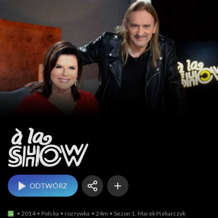
A la show
ODTWÓRZ
2014
Polska
rozrywka
24m
Sezon 1, Marek Piekarczyk