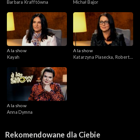
Barbara Krafftówna
Michał Bajor
A la show
A la show
Kayah
Katarzyna Piasecka, Robert
Korólczyk
A la show
Anna Dymna
Rekomendowane dla Ciebie