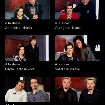
A la show
A la show
Arkadiusz Jakubik
Grzegorz Halama
A la show
A la show
Edyta Bartosiewicz
Natalia Kukulska