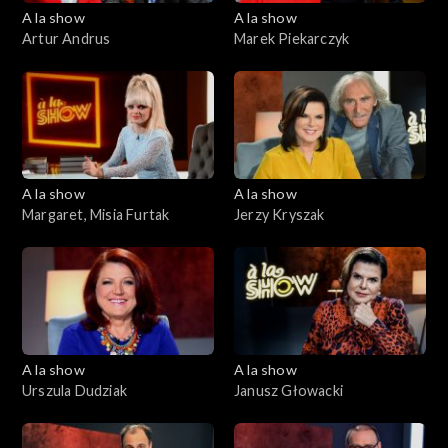
A la show
A la show
Artur Andrus
Marek Piekarczyk
A la show
A la show
Margaret, Misia Furtak
Jerzy Kryszak
A la show
A la show
Urszula Dudziak
Janusz Głowacki