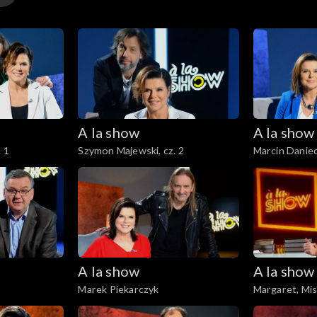
A la show
A la show
 1
Szymon Majewski, cz. 2
Marcin Danie
A la show
A la show
Marek Piekarczyk
Margaret, Mis