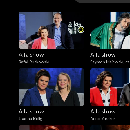
Odcinki
A la show
A la show
Rafał Rutkowski
Szymon Majewski, cz.
A la show
A la show
Joanna Kulig
Artur Andrus