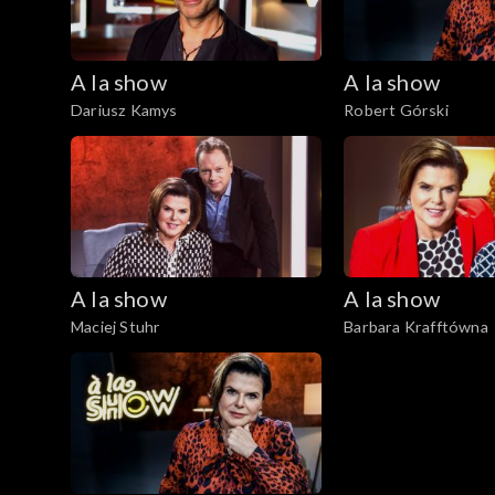
A la show
A la show
Dariusz Kamys
Robert Górski
A la show
A la show
Maciej Stuhr
Barbara Krafftówna