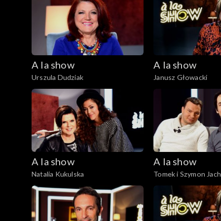
A la show
A la show
Urszula Dudziak
Janusz Głowacki
A la show
A la show
Natalia Kukulska
Tomek i Szymon Jac