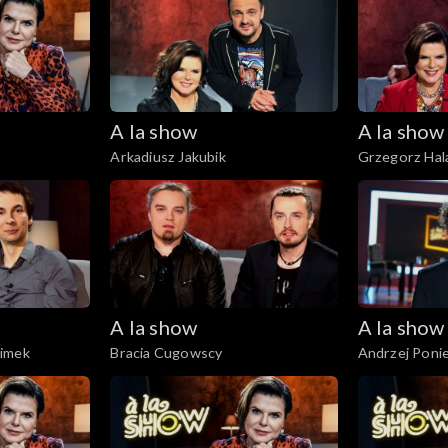
A la show
A la show
Arkadiusz Jakubik
Grzegorz Hal
A la show
A la show
himek
Bracia Cugowscy
Andrzej Ponie