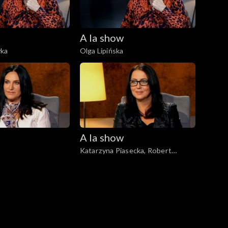
A la show
yka
Olga Lipińska
A la show
Katarzyna Piasecka, Robert
Korólczyk