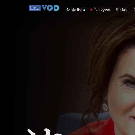
A la show
Moja lista
Na żywo
Seriale