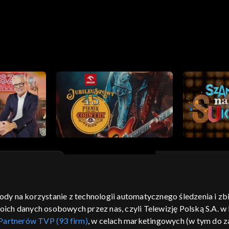
gody na korzystanie z technologii automatycznego śledzenia i z
moje zgody
pomoc
kontakt
voucher
dostępno
h danych osobowych przez nas, czyli Telewizję Polską S.A. w l
CJA
Partnerów TVP (93 firm)
, w celach marketingowych (w tym do