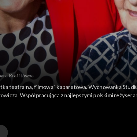
bara Krafftówna
stka teatralna, filmowa i kabaretowa. Wychowanka Stud
cza. Współpracująca z najlepszymi polskimi reżyserami t
epszych ról kobiecych w polskiej kinematografii.