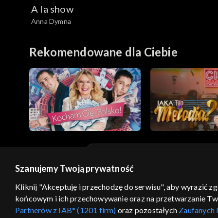
A la show
Anna Dymna
Rekomendowane dla Ciebie
Szanujemy Twoją prywatność
© 2026 Telewizja Polska S.A. w likwidacji
Kliknij "Akceptuję i przechodzę do serwisu", aby wyrazić z
regulamin serwisu
cennik
polityka prywatności
końcowym i ich przechowywanie oraz na przetwarzanie Twoic
GEOLOKALIZA
Partnerów z IAB* (1201 firm)
oraz pozostałych
Zaufanych 