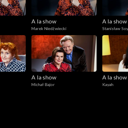
A la show
A la show
Marek Niedźwiecki
Stanisław So
A la show
A la show
Michał Bajor
Kayah