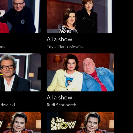
A la show
ama
Edyta Bartosiewicz
A la show
dzielski
Rudi Schuberth