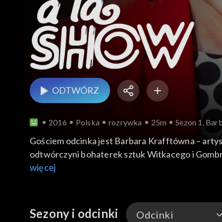
ODTWÓRZ
2016
Polska
rozrywka
25m
Sezon 1, Bar
Gościem odcinka jest Barbara Krafftówna – arty
odtwórczyni bohaterek sztuk Witkacego i Gombrowi
Wojciecha Hasa „Jak być kochaną” jet jedną z najl
więcej
Sezony i odcinki
Odcinki