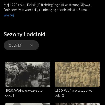
Maj 1920 roku. Polski „Blitzkrieg” pędził w stronę Kijowa.
Bolszewicy stwierdzili, że nie będą bronić miasta. Sama
ofensywa zaczęła się 25 kwietnia. Główne siły bolszewickie
więcej
były skoncentrowane nie tam, a bardziej na północ. Choć
utarło się nazywać te wydarzenia „wyprawą kijowską”, to jednak
lepiej mówić „ofensywa ukraińska”, bo kiedy się do niej
Sezony i odcinki
szykowano, niekoniecznie przewidywano, że Kijów zostanie
wzięty w tak szybkim czasie.
Odcinki
Odcinki
1920. Wojna o wszystko
1920. Wojna o wszystko
odc. 1
odc. 2