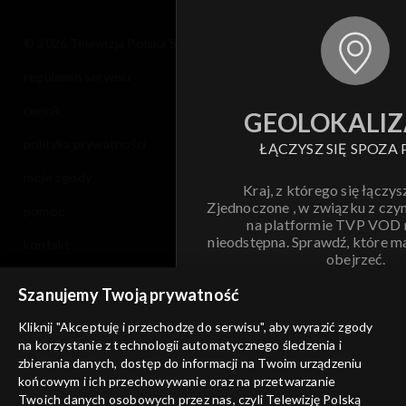
© 2026 Telewizja Polska S.A. w likwidacji
regulamin serwisu
cennik
GEOLOKALIZ
polityka prywatności
ŁĄCZYSZ SIĘ SPOZA 
moje zgody
Kraj, z którego się łączys
Zjednoczone , w związku z czy
pomoc
na platformie TVP VOD
nieodstępna. Sprawdź, które m
kontakt
obejrzeć.
voucher
Szanujemy Twoją prywatność
Nie pokazuj pon
dostępność
Kliknij "Akceptuję i przechodzę do serwisu", aby wyrazić zgody
informacje o dostawcy usług
na korzystanie z technologii automatycznego śledzenia i
ANULUJ
SP
zbierania danych, dostęp do informacji na Twoim urządzeniu
końcowym i ich przechowywanie oraz na przetwarzanie
Twoich danych osobowych przez nas, czyli Telewizję Polską