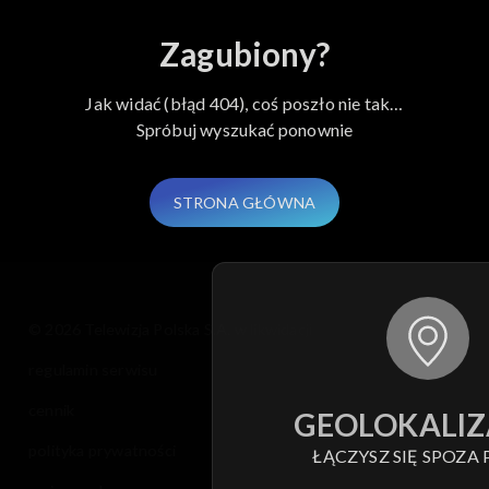
Zagubiony?
Jak widać (błąd 404), coś poszło nie tak…
Spróbuj wyszukać ponownie
STRONA GŁÓWNA
© 2026 Telewizja Polska S.A. w likwidacji
regulamin serwisu
cennik
GEOLOKALIZ
polityka prywatności
ŁĄCZYSZ SIĘ SPOZA 