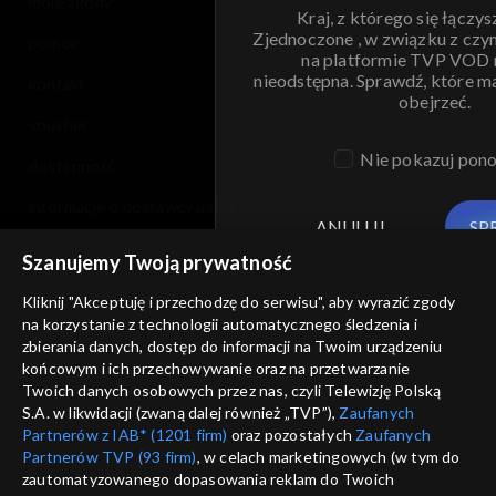
moje zgody
Kraj, z którego się łączys
Zjednoczone , w związku z czy
pomoc
na platformie TVP VOD
nieodstępna. Sprawdź, które m
kontakt
obejrzeć.
voucher
Nie pokazuj pon
dostępność
informacje o dostawcy usług
ANULUJ
SP
Szanujemy Twoją prywatność
Kliknij "Akceptuję i przechodzę do serwisu", aby wyrazić zgody
na korzystanie z technologii automatycznego śledzenia i
zbierania danych, dostęp do informacji na Twoim urządzeniu
końcowym i ich przechowywanie oraz na przetwarzanie
Twoich danych osobowych przez nas, czyli Telewizję Polską
S.A. w likwidacji (zwaną dalej również „TVP”),
Zaufanych
Partnerów z IAB* (1201 firm)
oraz pozostałych
Zaufanych
Partnerów TVP (93 firm)
, w celach marketingowych (w tym do
zautomatyzowanego dopasowania reklam do Twoich