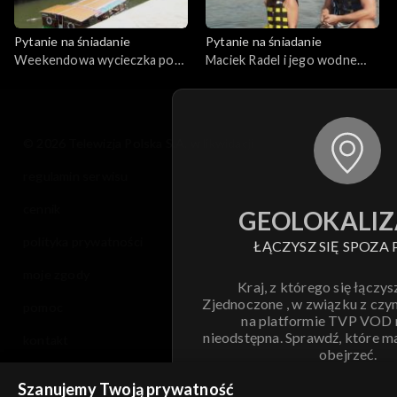
Pytanie na śniadanie
Pytanie na śniadanie
Weekendowa wycieczka po
Maciek Radel i jego wodne
Lublanie
pasje, cz. 3
© 2026 Telewizja Polska S.A. w likwidacji
regulamin serwisu
cennik
GEOLOKALIZ
polityka prywatności
ŁĄCZYSZ SIĘ SPOZA 
moje zgody
Kraj, z którego się łączys
Zjednoczone , w związku z czy
pomoc
na platformie TVP VOD
nieodstępna. Sprawdź, które m
kontakt
obejrzeć.
voucher
Szanujemy Twoją prywatność