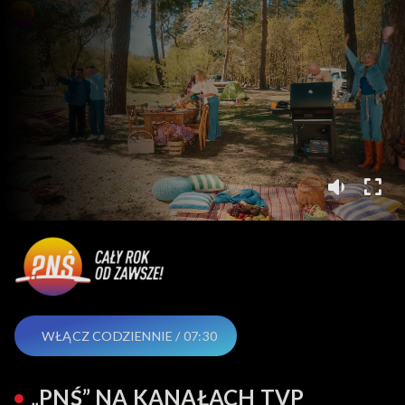
WŁĄCZ CODZIENNIE / 07:30
„PNŚ” NA KANAŁACH TVP