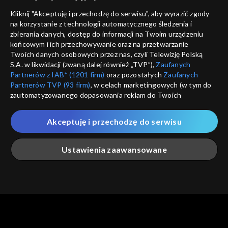
Nie pokazuj pon
dostępność
Kliknij "Akceptuję i przechodzę do serwisu", aby wyrazić zgody
informacje o dostawcy usług
na korzystanie z technologii automatycznego śledzenia i
ANULUJ
SP
zbierania danych, dostęp do informacji na Twoim urządzeniu
końcowym i ich przechowywanie oraz na przetwarzanie
Twoich danych osobowych przez nas, czyli Telewizję Polską
S.A. w likwidacji (zwaną dalej również „TVP”),
Zaufanych
Partnerów z IAB* (1201 firm)
oraz pozostałych
Zaufanych
Partnerów TVP (93 firm)
, w celach marketingowych (w tym do
zautomatyzowanego dopasowania reklam do Twoich
zainteresowań i mierzenia ich skuteczności) i pozostałych,
które wskazujemy poniżej, a także zgody na udostępnianie
Akceptuję i przechodzę do serwisu
przez nas identyfikatora PPID do Google.
Twoje dane osobowe zbierane podczas odwiedzania przez
Ustawienia zaawansowane
Ciebie naszych
poszczególnych serwisów
zwanych dalej
„Portalem”, w tym informacje zapisywane za pomocą
technologii takich jak: pliki cookie, sygnalizatory WWW lub
innych podobnych technologii umożliwiających świadczenie
Główna
Szukaj
Moja lista
Na żywo
Więcej
dopasowanych i bezpiecznych usług, personalizację treści
oraz reklam, udostępnianie funkcji mediów społecznościowych
oraz analizowanie ruchu w Internecie.
Twoje dane osobowe zbierane podczas odwiedzania przez