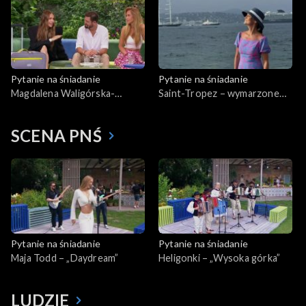
Pytanie na śniadanie
Pytanie na śniadanie
Magdalena Waligórska-
Saint-Tropez – wymarzone
Lisecka i Mateusz Lisiecki-
wakacje Olgi Bończyk
Waligórski oraz Maja
SCENA PNŚ
Sablewska i małżeńskie
kłótnie o walizki
Pytanie na śniadanie
Pytanie na śniadanie
Maja Todd – „Daydream”
Heligonki – „Wysoka górka”
LUDZIE