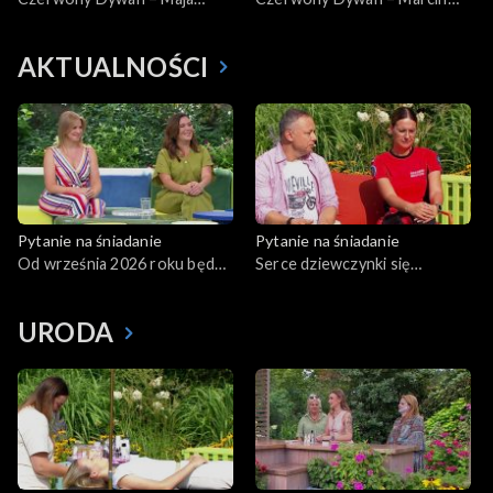
Todd
Korcz
AKTUALNOŚCI
Pytanie na śniadanie
Pytanie na śniadanie
Od września 2026 roku będą
Serce dziewczynki się
wydawane czeki turystyczne.
zatrzymało. Personel
Kto skorzysta?
mieleckiego przedszkola
URODA
wiedział co robić...