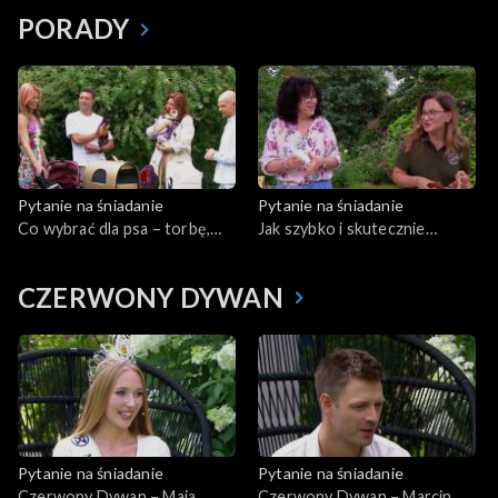
życia?
PORADY
Pytanie na śniadanie
Pytanie na śniadanie
Co wybrać dla psa – torbę,
Jak szybko i skutecznie
nosidełko, plecak czy wózek?
czyścić grzyby?
CZERWONY DYWAN
Pytanie na śniadanie
Pytanie na śniadanie
Czerwony Dywan – Maja
Czerwony Dywan – Marcin