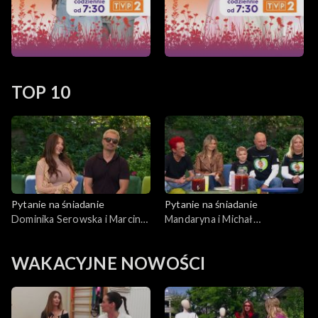
TOP 10
Pytanie na śniadanie
Pytanie na śniadanie
Dominika Serowska i Marcin
Mandaryna i Michał
Hakiel czekają na drugie
Wiśniewski w akcji
dziecko
charytatywnej Szymonka
WAKACYJNE NOWOŚCI