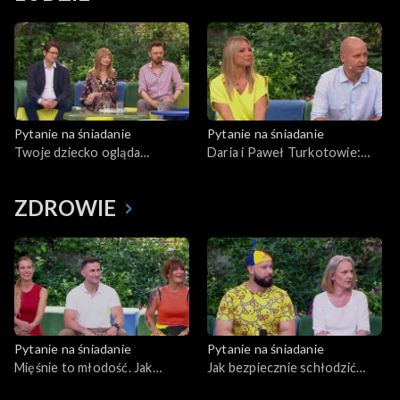
Pytanie na śniadanie
Pytanie na śniadanie
Twoje dziecko ogląda
Daria i Paweł Turkotowie:
pornografię w internecie. Jak
rozeszli się i ponownie
je przed tym uchronić?
pobrali
ZDROWIE
Pytanie na śniadanie
Pytanie na śniadanie
Mięśnie to młodość. Jak
Jak bezpiecznie schłodzić
budować siłę po 40. roku
nasz organizm?