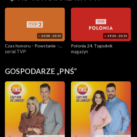
20:00 - 20:55
19:20 - 20:25
Czas honoru - Powstanie -
Polonia 24. Tygodnik
serial TVP
magazyn
odc. 3 "Hotel Victoria"
GOSPODARZE „PNŚ”