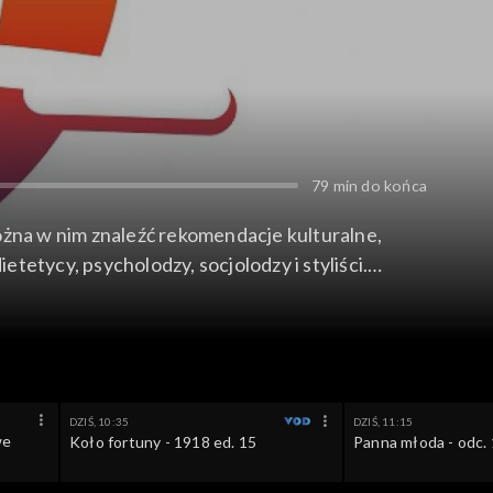
79 min do końca
ożna w nim znaleźć rekomendacje kulturalne,
etetycy, psycholodzy, socjolodzy i styliści.
ilustrowane są felietonami. Tematy dotyczą
DZIŚ, 10:35
DZIŚ, 11:15
we
Koło fortuny - 1918 ed. 15
Panna młoda - odc.