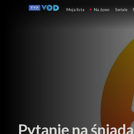
Moja lista
Na żywo
Seriale
Pytanie na śniada