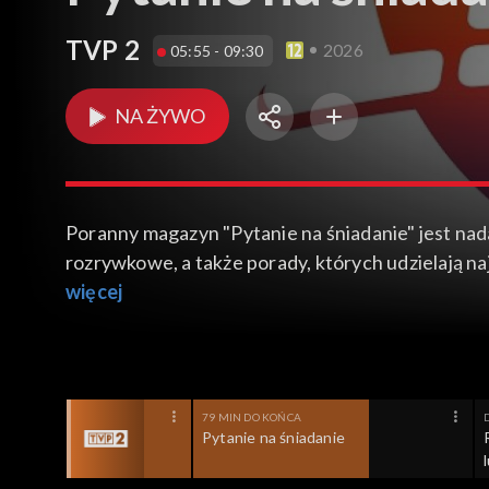
TVP 2
2026
05:55 - 09:30
NA ŻYWO
Poranny magazyn "Pytanie na śniadanie" jest nad
rozrywkowe, a także porady, których udzielają najl
Odpowiadają na wszystkie pytania dotyczące codz
więcej
problemów medycznych, prawnych, psychologiczny
79 MIN DO KOŃCA
D
śniadanie - pobudka
Pytanie na śniadanie