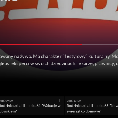
awany na żywo. Ma charakter lifestylowy i kulturalny. M
epsi eksperci w swoich dziedzinach: lekarze, prawnicy, di
iennego życia, które nurtują widzów, a ich wypowiedzi 
ch, hobby oraz stylu życia.
ZIŚ, 09:30
DZIŚ, 10:00
Rodzinka.pl s.III - odc. 64 "Wakacje w
Rodzinka.pl s.III - odc. 65 "No
lubuskiem"
zwierzątko domowe"