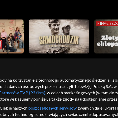
FINAŁ SEZ
gody na korzystanie z technologii automatycznego śledzenia i z
h danych osobowych przez nas, czyli Telewizję Polską S.A. w l
moje zgody
pomoc
kontakt
voucher
dostępno
Partnerów TVP (93 firm)
, w celach marketingowych (w tym do
CJA
 które wskazujemy poniżej, a także zgody na udostępnianie prze
LSKI
Ciebie naszych
poszczególnych serwisów
zwanych dalej „Portal
dobnych technologii umożliwiających świadczenie dopasowanych i
y Zjednoczone ,