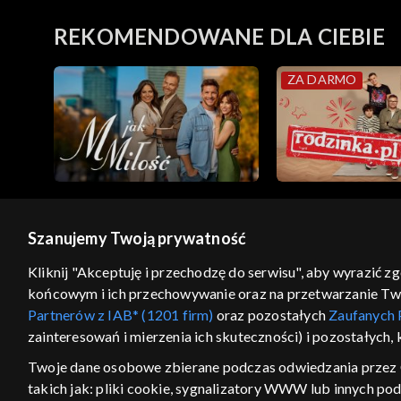
REKOMENDOWANE DLA CIEBIE
ZA DARMO
Szanujemy Twoją prywatność
© 2026 Telewizja Polska S.A. w likwidacji
Kliknij "Akceptuję i przechodzę do serwisu", aby wyrazić z
końcowym i ich przechowywanie oraz na przetwarzanie Twoic
regulamin serwisu
cennik
polityka prywatności
Partnerów z IAB* (1201 firm)
oraz pozostałych
Zaufanych 
GEOLOKALIZA
zainteresowań i mierzenia ich skuteczności) i pozostałych,
ŁĄCZYSZ SIĘ SPOZA PO
Twoje dane osobowe zbierane podczas odwiedzania przez 
takich jak: pliki cookie, sygnalizatory WWW lub innych po
Kraj, z którego się łączysz, to Stan