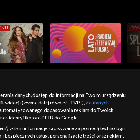
ONU
PRA
bierania danych, dostęp do informacji na Twoim urządzeniu
ikwidacji (zwaną dalej również „TVP”),
Zaufanych
ść
informacje o dostawcy usług
 zautomatyzowanego dopasowania reklam do Twoich
z nas identyfikatora PPID do Google.
em”, w tym informacje zapisywane za pomocą technologii
 bezpiecznych usług, personalizację treści oraz reklam,