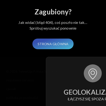
Zagubiony?
Jak widać (błąd 404), coś poszło nie tak…
Spróbuj wyszukać ponownie
STRONA GŁÓWNA
© 2026 Telewizja Polska S.A. w likwidacji
regulamin serwisu
cennik
GEOLOKALIZ
polityka prywatności
ŁĄCZYSZ SIĘ SPOZA 