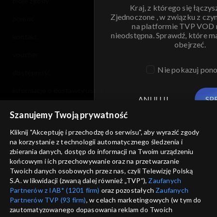
moje zgody
Kraj, z którego się łączys
Zjednoczone , w związku z czy
pomoc
na platformie TVP VOD
nieodstępna. Sprawdź, które m
kontakt
obejrzeć.
voucher
Nie pokazuj pon
dostępność
informacje o dostawcy usług
ANULUJ
SP
Szanujemy Twoją prywatność
Kliknij "Akceptuję i przechodzę do serwisu", aby wyrazić zgody
na korzystanie z technologii automatycznego śledzenia i
zbierania danych, dostęp do informacji na Twoim urządzeniu
końcowym i ich przechowywanie oraz na przetwarzanie
Twoich danych osobowych przez nas, czyli Telewizję Polską
S.A. w likwidacji (zwaną dalej również „TVP”),
Zaufanych
Partnerów z IAB* (1201 firm)
oraz pozostałych
Zaufanych
Partnerów TVP (93 firm)
, w celach marketingowych (w tym do
zautomatyzowanego dopasowania reklam do Twoich