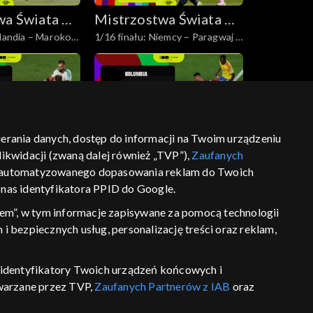
wa Świata w
Mistrzostwa Świata w
olandia – Maroko –
1/16 finału: Niemcy – Paragwaj –
nej 2026
Piłce Nożnej 2026
skrót
bierania danych, dostęp do informacji na Twoim urządzeniu
wa Świata w
Mistrzostwa Świata w
ikwidacji (zwaną dalej również „TVP”),
Zaufanych
ria – skrót
Kolumbia – Portugalia – skrót
nej 2026
Piłce Nożnej 2026
 zautomatyzowanego dopasowania reklam do Twoich
z nas identyfikatora PPID do Google.
em”, w tym informacje zapisywane za pomocą technologii
 bezpiecznych usług, personalizację treści oraz reklam,
P, identyfikatory Twoich urządzeń końcowych i
wa Świata w
Mistrzostwa Świata w
twarzane przez TVP,
Zaufanych Partnerów z IAB
oraz
– Belgia – skrót
Egipt – Iran – skrót
nej 2026
Piłce Nożnej 2026
eniu lub dostęp do nich, wyboru podstawowych reklam,