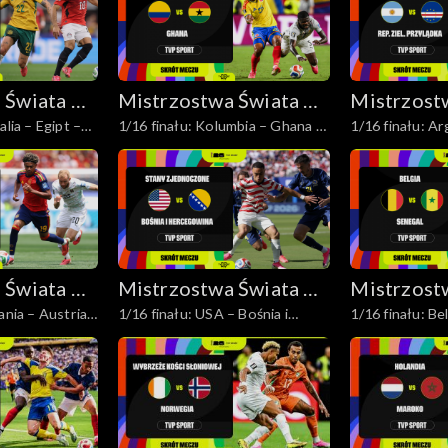
 Świata w
Mistrzostwa Świata w
Mistrzost
alia – Egipt –
1/16 finału: Kolumbia – Ghana –
1/16 finału: A
j 2026
Piłce Nożnej 2026
Piłce Noż
skrót
Republika Ziel
skrót
 Świata w
Mistrzostwa Świata w
Mistrzost
ania – Austria
1/16 finału: USA – Bośnia i
1/16 finału: Be
j 2026
Piłce Nożnej 2026
Piłce Noż
Hercegowina – skrót
skrót