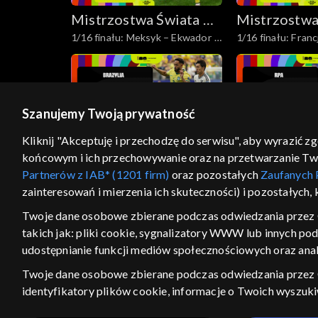
Mistrzostwa Świata w
Mistrzostwa
1/16 finału: Meksyk – Ekwador –
1/16 finału: Franc
Piłce Nożnej 2026
Piłce Nożne
skrót
skrót
Szanujemy Twoją prywatność
Kliknij "Akceptuję i przechodzę do serwisu", aby wyrazić z
Mistrzostwa Świata w
Mistrzostwa
końcowym i ich przechowywanie oraz na przetwarzanie Twoic
1/16 finału: Brazylia – Japonia –
1/16 finału: RPA 
Piłce Nożnej 2026
Piłce Nożne
Partnerów z IAB* (1201 firm)
oraz pozostałych
Zaufanych 
skrót
skrót
zainteresowań i mierzenia ich skuteczności) i pozostałych,
Twoje dane osobowe zbierane podczas odwiedzania przez 
takich jak: pliki cookie, sygnalizatory WWW lub innych po
udostępnianie funkcji mediów społecznościowych oraz anal
Twoje dane osobowe zbierane podczas odwiedzania przez
Mistrzostwa Świata w
Mistrzostwa
identyfikatory plików cookie, informacje o Twoich wyszuk
Demokratyczna Republika
Panama – Anglia –
Piłce Nożnej 2026
Piłce Nożne
pozostałych
Zaufanych Partnerów TVP
dla realizacji nast