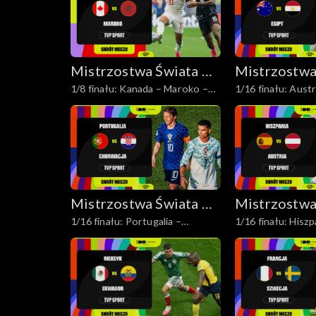
Mistrzostwa Świata w
Mistrzostwa
1/8 finału: Kanada – Maroko –
1/16 finału: Austr
Piłce Nożnej 2026
Piłce Nożne
skrót
skrót
Mistrzostwa Świata w
Mistrzostwa
1/16 finału: Portugalia –
1/16 finału: Hiszp
Piłce Nożnej 2026
Piłce Nożne
Chorwacja – skrót
– skrót