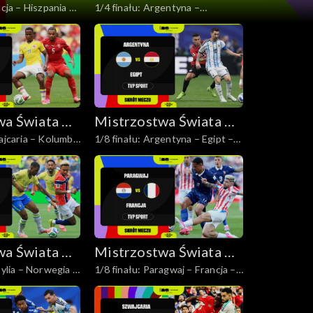
ncja – Hiszpania –
1/4 finału: Argentyna –
nej 2026
Piłce Nożnej 2026
Szwajcaria – skrót
wa Świata w
Mistrzostwa Świata w
ajcaria – Kolumbia
1/8 finału: Argentyna – Egipt –
nej 2026
Piłce Nożnej 2026
skrót
wa Świata w
Mistrzostwa Świata w
zylia – Norwegia –
1/8 finału: Paragwaj – Francja –
nej 2026
Piłce Nożnej 2026
skrót