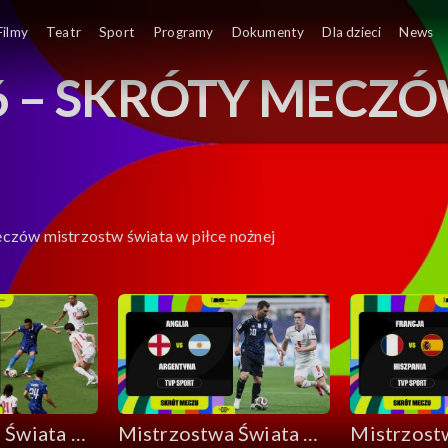
MUNDIAL 2026 – SKRÓTY MECZÓW, Oglądaj na
Filmy
Teatr
Sport
Programy
Dokumenty
Dla dzieci
News
6 – SKRÓTY MECZ
eczów mistrzostw świata w piłce nożnej
 Świata w
Mistrzostwa Świata w
Mistrzost