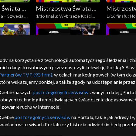
 Świata w
Mistrzostwa Świata w
Mistrzost
ja – Szwecja –
1/16 finału: Wybrzeże Kości
1/16 finału: H
j 2026
Piłce Nożnej 2026
Piłce Noż
Słoniowej – Norwegia – skrót
skrót
gody na korzystanie z technologii automatycznego śledzenia i z
 Świata w
Mistrzostwa Świata w
Mistrzost
h danych osobowych przez nas, czyli Telewizję Polską S.A. w l
– Kanada –
Jordania – Argentyna – skrót
Algieria – Aust
j 2026
Piłce Nożnej 2026
Piłce Noż
Partnerów TVP (93 firm)
, w celach marketingowych (w tym do
 które wskazujemy poniżej, a także zgody na udostępnianie prze
Ciebie naszych
poszczególnych serwisów
zwanych dalej „Portal
dobnych technologii umożliwiających świadczenie dopasowanych i
izowanie ruchu w Internecie.
 Ciebie
poszczególnych serwisów
na Portalu, takie jak adresy I
 Świata w
Mistrzostwa Świata w
Mistrzost
iwaniach w serwisach Portalu czy historia odwiedzin będą prze
 skrót
Chorwacja – Ghana – skrót
Nowa Zelandia 
j 2026
Piłce Nożnej 2026
Piłce Noż
ępujących celów i funkcji: przechowywania informacji na urządz