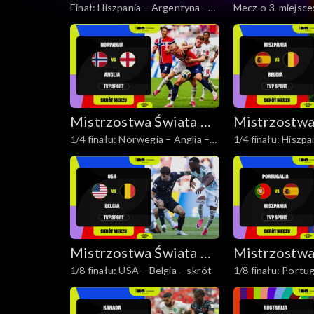
Finał: Hiszpania – Argentyna –
Mecz o 3. miejsce
Piłce Nożnej 2026
Piłce Nożne
skrót
Anglia – skrót
Mistrzostwa Świata w
Mistrzostwa
1/4 finału: Norwegia – Anglia –
1/4 finału: Hiszpa
Piłce Nożnej 2026
Piłce Nożne
skrót
skrót
Mistrzostwa Świata w
Mistrzostwa
1/8 finału: USA – Belgia – skrót
1/8 finału: Portug
Piłce Nożnej 2026
Piłce Nożne
Hiszpania – skrót