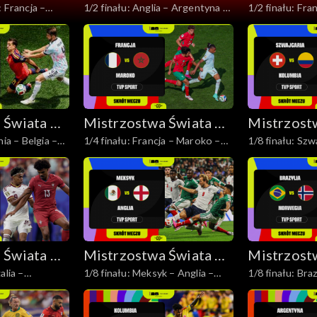
: Francja –
1/2 finału: Anglia – Argentyna –
1/2 finału: Fra
j 2026
Piłce Nożnej 2026
Piłce Noż
skrót
skrót
 Świata w
Mistrzostwa Świata w
Mistrzost
nia – Belgia –
1/4 finału: Francja – Maroko –
1/8 finału: Szw
j 2026
Piłce Nożnej 2026
Piłce Noż
skrót
– skrót
 Świata w
Mistrzostwa Świata w
Mistrzost
alia –
1/8 finału: Meksyk – Anglia –
1/8 finału: Bra
j 2026
Piłce Nożnej 2026
Piłce Noż
skrót
skrót