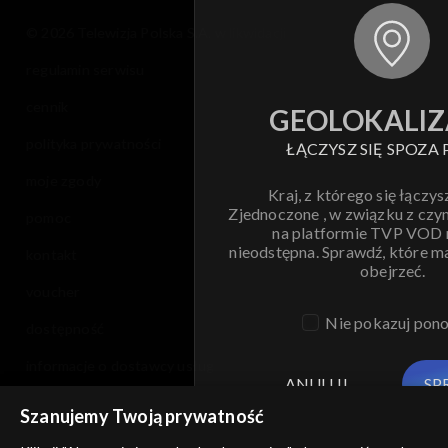
© 2026 Telewizja Polska S.A. w likwidacji
regulamin serwisu
cennik
GEOLOKALIZ
polityka prywatności
ŁĄCZYSZ SIĘ SPOZA 
moje zgody
Kraj, z którego się łączys
Zjednoczone , w związku z czy
pomoc
na platformie TVP VOD
nieodstępna. Sprawdź, które m
kontakt
obejrzeć.
voucher
Nie pokazuj pon
dostępność
informacje o dostawcy usług
ANULUJ
SP
Szanujemy Twoją prywatność