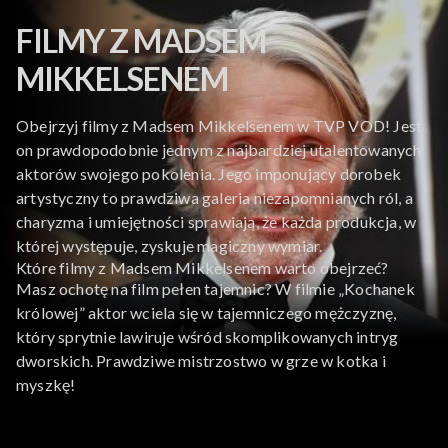
FILMY Z MADSEM
MIKKELSENEM
Obejrzyj filmy z Madsem Mikkelsenem w TVP VOD! Jest
on
prawdopodobnie jednym z najbardziej utalentowanych
aktorów swojego pokolenia. Jego imponujący dorobek
artystyczny to prawdziwa galeria niezapomnianych ról, a
charyzma i umiejętności sprawiają, że każda produkcja, w
której występuje, zyskuje magiczny wymiar.
Które filmy z Madsem Mikkelsenem warto obejrzeć?
Masz ochotę na film pełen tajemnic? W filmie „Kochanek
królowej” aktor wciela się w tajemniczego mężczyznę,
który sprytnie lawiruje wśród skomplikowanych intryg
dworskich. Prawdziwe mistrzostwo w grze w kotka i
myszkę!