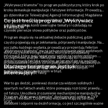
„Wykrywacz kłamstw” to program publicystyczny, który krok po
kroku demaskuje manipulacje i fałszywe informacje. Prowadzą
go dziennikarze Telewizyjnej Agencji Informacyjnej: Magdalena
Co jest treścią programu „Wykrywacz
Pernet, Mateusz Dolatowski i Witold Tabaka. W każdym
odcinku analizują kontrowersyjne tematy i rozkładają na
kłamstw”?
czynniki pierwsze słowa polityków oraz publicystów.
Program skupia się na aktualnej debacie publicznej, gdzie
często pojawiają się przekłamania, półprawdy i manipulacje. Na
początku każdego wydania, prowadzący prezentują felieton
„Wykrywacz kłamstw” ma na celu prostowanie nieprawdziwych
dotyczący konkretnego tematu, który jest poddawany
informacji, które mają negatywny wpływ na społeczeństwo. W
szczegółowej analizie. Następnie zapraszają do rozmowy
dobie rosnącej fali fake newsów, program staje się ważnym
przedstawicieli różnych stron politycznych oraz niezależnych
Dlaczego ten program jest tak
narzędziem walki z dezinformacją, chroniąc widzów przed
ekspertów, co pozwala spojrzeć na sprawę z różnych
manipulacją i wprowadzaniem w błąd.
interesujący?
perspektyw i wyłonić fakty.
Warto go śledzić, ponieważ dostarcza widzom solidnych i
opartych na faktach analiz, które pomagają rozróżnić prawdę
od fałszu. Umożliwia zrozumienie mechanizmów manipulacji w
Program „Wykrywacz kłamstw” dostępny jest online w TVP
polityce i mediach. Dzięki temu widzowie stają się bardziej
VOD.
świadomi i odporni na dezinformację, co jest szczególnie ważne