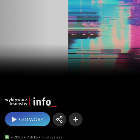
Wykrywacz kłamstw
ODTWÓRZ
2025
Polska
publicystyka