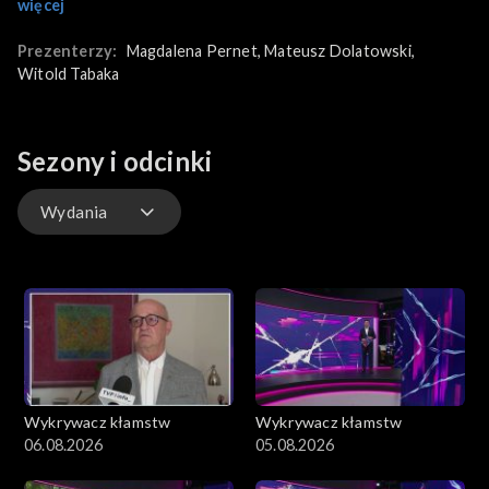
w dzisiejszym, szybko zmieniającym się świecie informacji.
więcej
Prezenterzy:
Magdalena Pernet
, 
Mateusz Dolatowski
, 
Witold Tabaka
Sezony i odcinki
Wydania
Wydania
Wykrywacz kłamstw
Wykrywacz kłamstw
06.08.2026
05.08.2026