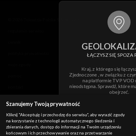
© 2026 Telewizja Polska S.A. w likwidacji
regulamin serwisu
cennik
GEOLOKALIZ
polityka prywatności
ŁĄCZYSZ SIĘ SPOZA 
moje zgody
Kraj, z którego się łączys
Zjednoczone , w związku z czy
pomoc
na platformie TVP VOD
nieodstępna. Sprawdź, które m
kontakt
obejrzeć.
voucher
Szanujemy Twoją prywatność
Nie pokazuj pon
dostępność
Kliknij "Akceptuję i przechodzę do serwisu", aby wyrazić zgody
na korzystanie z technologii automatycznego śledzenia i
informacje o dostawcy usług
ANULUJ
SP
zbierania danych, dostęp do informacji na Twoim urządzeniu
końcowym i ich przechowywanie oraz na przetwarzanie