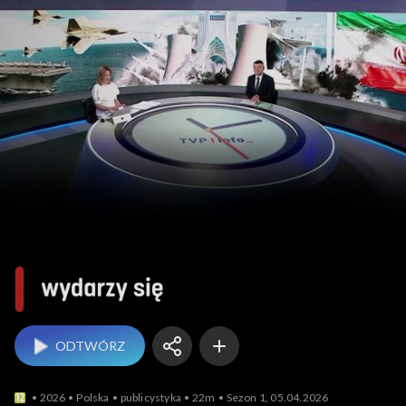
Wydarzy się
ODTWÓRZ
2026
Polska
publicystyka
22m
Sezon 1, 05.04.2026