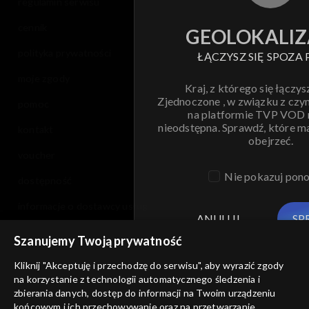
regulamin serwisu
cennik
GEOLOKALIZ
polityka prywatności
ŁĄCZYSZ SIĘ SPOZA 
moje zgody
Kraj, z którego się łączys
Zjednoczone , w związku z czy
pomoc
na platformie TVP VOD
nieodstępna. Sprawdź, które m
kontakt
obejrzeć.
voucher
Nie pokazuj pon
dostępność
informacje o dostawcy usług
ANULUJ
SP
Szanujemy Twoją prywatność
Kliknij "Akceptuję i przechodzę do serwisu", aby wyrazić zgody
na korzystanie z technologii automatycznego śledzenia i
zbierania danych, dostęp do informacji na Twoim urządzeniu
końcowym i ich przechowywanie oraz na przetwarzanie