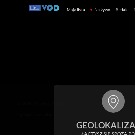
Woronicza 17
Moja lista
Na żywo
Seriale
© 2026 Telewizja Polska S.A. w likwidacji
regulamin serwisu
cennik
polityka prywatności
GEOLOKALIZA
ŁĄCZYSZ SIĘ SPOZA PO