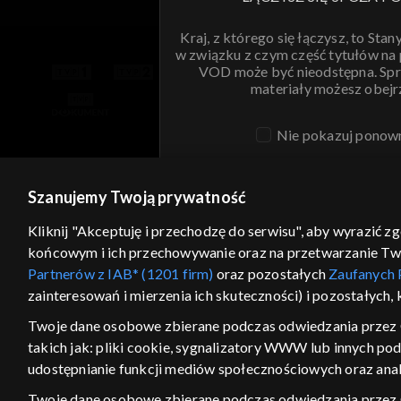
Kraj, z którego się łączysz, to Stan
w związku z czym część tytułów na
VOD może być nieodstępna. Spr
materiały możesz obejr
Nie pokazuj ponow
ANULUJ
SPR
Szanujemy Twoją prywatność
Kliknij "Akceptuję i przechodzę do serwisu", aby wyrazić z
końcowym i ich przechowywanie oraz na przetwarzanie Twoic
Partnerów z IAB* (1201 firm)
oraz pozostałych
Zaufanych 
zainteresowań i mierzenia ich skuteczności) i pozostałych,
Twoje dane osobowe zbierane podczas odwiedzania przez 
takich jak: pliki cookie, sygnalizatory WWW lub innych po
udostępnianie funkcji mediów społecznościowych oraz anal
Twoje dane osobowe zbierane podczas odwiedzania przez