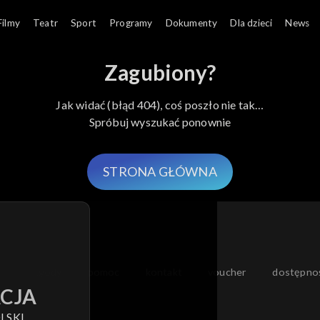
Filmy
Teatr
Sport
Programy
Dokumenty
Dla dzieci
News
Zagubiony?
Jak widać (błąd 404), coś poszło nie tak…
Spróbuj wyszukać ponownie
STRONA GŁÓWNA
moje zgody
pomoc
kontakt
voucher
dostępno
CJA
LSKI