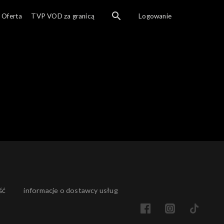
Oferta
TVP VOD za granicą
Logowanie
ść
informacje o dostawcy usług