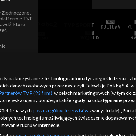
y Zjednoczone ,
 platformie TVP
awdź, które
zeć.
nie
AWDŹ
gody na korzystanie z technologii automatycznego śledzenia i z
h danych osobowych przez nas, czyli Telewizję Polską S.A. w l
Partnerów TVP (93 firm)
, w celach marketingowych (w tym do
 które wskazujemy poniżej, a także zgody na udostępnianie prze
Ciebie naszych
poszczególnych serwisów
zwanych dalej „Portal
dobnych technologii umożliwiających świadczenie dopasowanych i
izowanie ruchu w Internecie.
 Ciebie
poszczególnych serwisów
na Portalu, takie jak adresy I