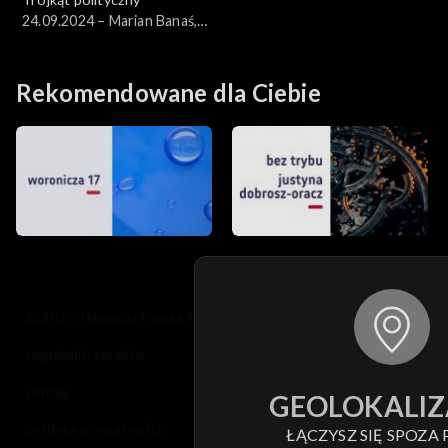
24.09.2024 – Marian Banaś,
Małgorzata Paprocka
Rekomendowane dla Ciebie
© 2026 Telewizja Polska S.A. w likwidacji
regulamin serwisu
cennik
GEOLOKALIZ
polityka prywatności
ŁĄCZYSZ SIĘ SPOZA 