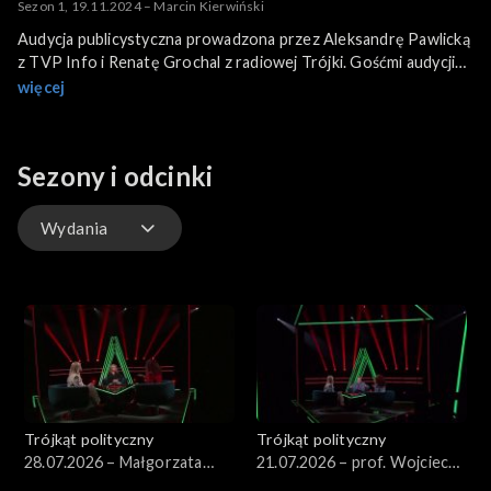
Sezon 1, 19.11.2024 – Marcin Kierwiński
Audycja publicystyczna prowadzona przez Aleksandrę Pawlicką
z TVP Info i Renatę Grochal z radiowej Trójki. Gośćmi audycji
są bohaterowie najważniejszych wydarzeń politycznych w kraju.
więcej
Sezony i odcinki
Wydania
Wydania
Trójkąt polityczny
Trójkąt polityczny
28.07.2026 – Małgorzata
21.07.2026 – prof. Wojciech
Wassermann
Sadurski