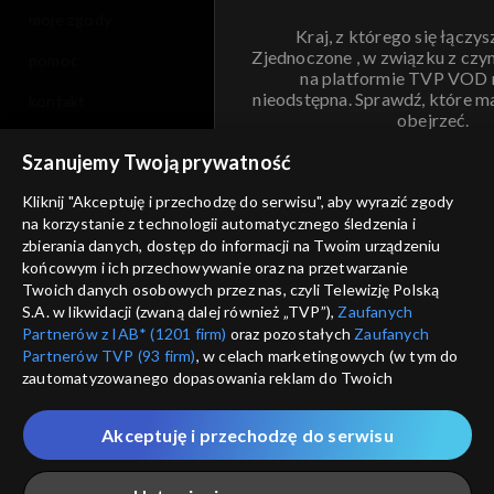
moje zgody
Kraj, z którego się łączys
Zjednoczone , w związku z czy
pomoc
na platformie TVP VOD
nieodstępna. Sprawdź, które m
kontakt
obejrzeć.
voucher
Szanujemy Twoją prywatność
Nie pokazuj pon
dostępność
Kliknij "Akceptuję i przechodzę do serwisu", aby wyrazić zgody
na korzystanie z technologii automatycznego śledzenia i
informacje o dostawcy usług
ANULUJ
SP
zbierania danych, dostęp do informacji na Twoim urządzeniu
końcowym i ich przechowywanie oraz na przetwarzanie
Twoich danych osobowych przez nas, czyli Telewizję Polską
S.A. w likwidacji (zwaną dalej również „TVP”),
Zaufanych
Partnerów z IAB* (1201 firm)
oraz pozostałych
Zaufanych
Partnerów TVP (93 firm)
, w celach marketingowych (w tym do
zautomatyzowanego dopasowania reklam do Twoich
zainteresowań i mierzenia ich skuteczności) i pozostałych,
które wskazujemy poniżej, a także zgody na udostępnianie
Akceptuję i przechodzę do serwisu
przez nas identyfikatora PPID do Google.
Twoje dane osobowe zbierane podczas odwiedzania przez