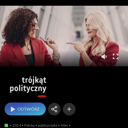
Trójkąt polityczny
ODTWÓRZ
2024
Polska
publicystyka
40m