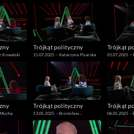
czny
Trójkąt polityczny
Trójkąt p
z Kowalski
15.07.2025 – Katarzyna Pisarska
01.07.2025 –
Pełczyńska-N
czny
Trójkąt polityczny
Trójkąt p
 Mucha
13.05.2025 – Bronisław
06.05.2025 –
Komorowski