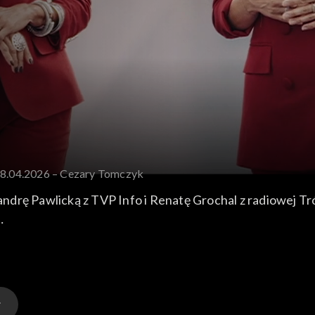
28.04.2026 – Cezary Tomczyk
drę Pawlicką z TVP Info i Renatę Grochal z radiowej Tró