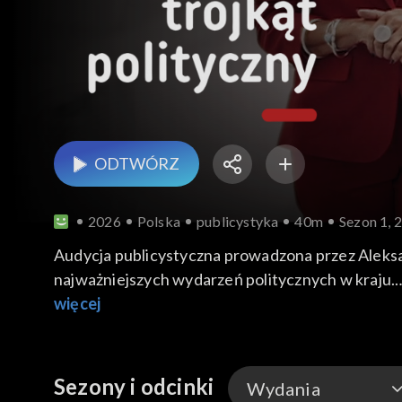
ODTWÓRZ
2026
Polska
publicystyka
40m
Sezon 1, 
Audycja publicystyczna prowadzona przez Aleksan
najważniejszych wydarzeń politycznych w kraju.
Gościem programu jest Cezary Tomczyk.
więcej
Sezony i odcinki
Wydania