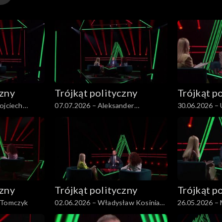
czny
Trójkąt polityczny
Trójkąt p
ojciech
07.07.2026 – Aleksander
30.06.2026 – 
Kwaśniewski
czny
Trójkąt polityczny
Trójkąt p
 Tomczyk
02.06.2026 – Władysław Kosiniak-
26.05.2026 – 
Kamysz
Tomczykiewic