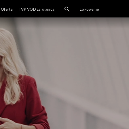
Oferta
TVP VOD za granicą
Logowanie