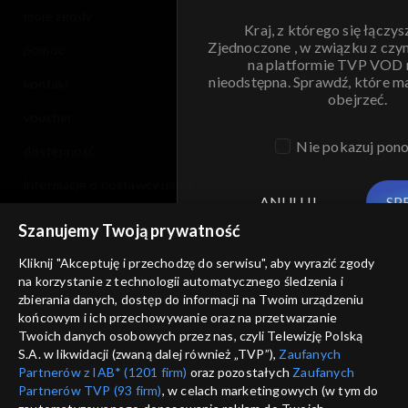
moje zgody
Kraj, z którego się łączys
Zjednoczone , w związku z czy
pomoc
na platformie TVP VOD
nieodstępna. Sprawdź, które m
kontakt
obejrzeć.
voucher
Nie pokazuj pon
dostępność
informacje o dostawcy usług
ANULUJ
SP
Szanujemy Twoją prywatność
Kliknij "Akceptuję i przechodzę do serwisu", aby wyrazić zgody
na korzystanie z technologii automatycznego śledzenia i
zbierania danych, dostęp do informacji na Twoim urządzeniu
końcowym i ich przechowywanie oraz na przetwarzanie
Twoich danych osobowych przez nas, czyli Telewizję Polską
S.A. w likwidacji (zwaną dalej również „TVP”),
Zaufanych
Partnerów z IAB* (1201 firm)
oraz pozostałych
Zaufanych
Partnerów TVP (93 firm)
, w celach marketingowych (w tym do