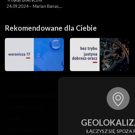
24.09.2024 – Marian Banaś,
Małgorzata Paprocka
Rekomendowane dla Ciebie
© 2026 Telewizja Polska S.A. w likwidacji
regulamin serwisu
cennik
GEOLOKALIZ
polityka prywatności
ŁĄCZYSZ SIĘ SPOZA 