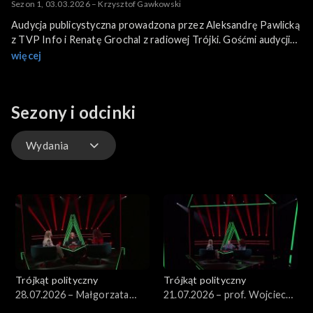
Sezon 1, 03.03.2026 – Krzysztof Gawkowski
Audycja publicystyczna prowadzona przez Aleksandrę Pawlicką
z TVP Info i Renatę Grochal z radiowej Trójki. Gośćmi audycji
są bohaterowie najważniejszych wydarzeń politycznych w kraju.
więcej
Gościem programu jest Krzysztof Gawkowski, wicepremier.
Sezony i odcinki
Wydania
Wydania
Trójkąt polityczny
Trójkąt polityczny
28.07.2026 – Małgorzata
21.07.2026 – prof. Wojciech
Wassermann
Sadurski