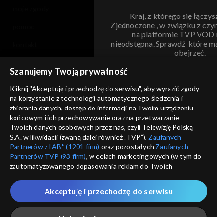
moje zgody
Kraj, z którego się łączys
Zjednoczone , w związku z czy
pomoc
na platformie TVP VOD
nieodstępna. Sprawdź, które m
kontakt
obejrzeć.
voucher
Szanujemy Twoją prywatność
Nie pokazuj pon
dostępność
Kliknij "Akceptuję i przechodzę do serwisu", aby wyrazić zgody
na korzystanie z technologii automatycznego śledzenia i
informacje o dostawcy usług
ANULUJ
SP
zbierania danych, dostęp do informacji na Twoim urządzeniu
końcowym i ich przechowywanie oraz na przetwarzanie
Twoich danych osobowych przez nas, czyli Telewizję Polską
S.A. w likwidacji (zwaną dalej również „TVP”),
Zaufanych
Partnerów z IAB* (1201 firm)
oraz pozostałych
Zaufanych
Partnerów TVP (93 firm)
, w celach marketingowych (w tym do
zautomatyzowanego dopasowania reklam do Twoich
zainteresowań i mierzenia ich skuteczności) i pozostałych,
które wskazujemy poniżej, a także zgody na udostępnianie
Akceptuję i przechodzę do serwisu
przez nas identyfikatora PPID do Google.
Twoje dane osobowe zbierane podczas odwiedzania przez