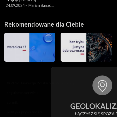
24.09.2024 – Marian Banaś,
Małgorzata Paprocka
Rekomendowane dla Ciebie
© 2026 Telewizja Polska S.A. w likwidacji
regulamin serwisu
cennik
GEOLOKALIZ
polityka prywatności
ŁĄCZYSZ SIĘ SPOZA 