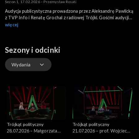
Sezon 1, 17.02.2026 – Przemysław Rosati
Audycja publicystyczna prowadzona przez Aleksandrę Pawlicką
z TVP Info i Renatę Grochal z radiowej Trójki. Gośćmi audycji
są bohaterowie najważniejszych wydarzeń politycznych w kraju.
więcej
Sezony i odcinki
Wydania
Wydania
Trójkąt polityczny
Trójkąt polityczny
28.07.2026 – Małgorzata
21.07.2026 – prof. Wojciech
Wassermann
Sadurski