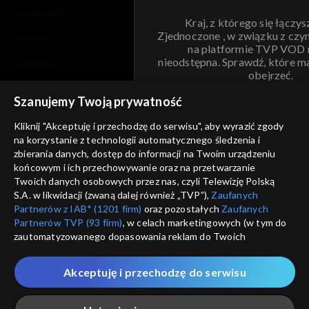
moje zgody
Kraj, z którego się łączys
Zjednoczone , w związku z czy
pomoc
na platformie TVP VOD
nieodstępna. Sprawdź, które m
kontakt
obejrzeć.
voucher
Szanujemy Twoją prywatność
Nie pokazuj pon
dostępność
Kliknij "Akceptuję i przechodzę do serwisu", aby wyrazić zgody
na korzystanie z technologii automatycznego śledzenia i
informacje o dostawcy usług
ANULUJ
SP
zbierania danych, dostęp do informacji na Twoim urządzeniu
końcowym i ich przechowywanie oraz na przetwarzanie
Twoich danych osobowych przez nas, czyli Telewizję Polską
S.A. w likwidacji (zwaną dalej również „TVP”),
Zaufanych
Partnerów z IAB* (1201 firm)
oraz pozostałych
Zaufanych
Partnerów TVP (93 firm)
, w celach marketingowych (w tym do
zautomatyzowanego dopasowania reklam do Twoich
zainteresowań i mierzenia ich skuteczności) i pozostałych,
które wskazujemy poniżej, a także zgody na udostępnianie
Akceptuję i przechodzę do serwisu
przez nas identyfikatora PPID do Google.
Twoje dane osobowe zbierane podczas odwiedzania przez