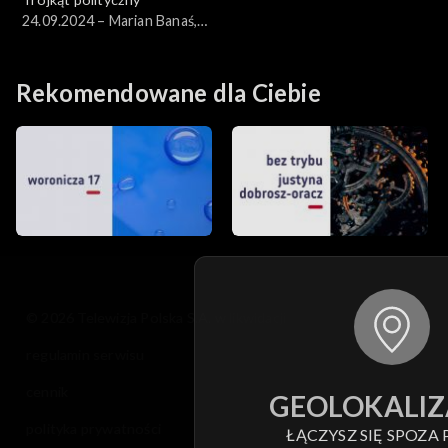
24.09.2024 – Marian Banaś,
Małgorzata Paprocka
Rekomendowane dla Ciebie
© 2026 Telewizja Polska S.A. w likwidacji
regulamin serwisu
cennik
GEOLOKALIZ
polityka prywatności
ŁĄCZYSZ SIĘ SPOZA 