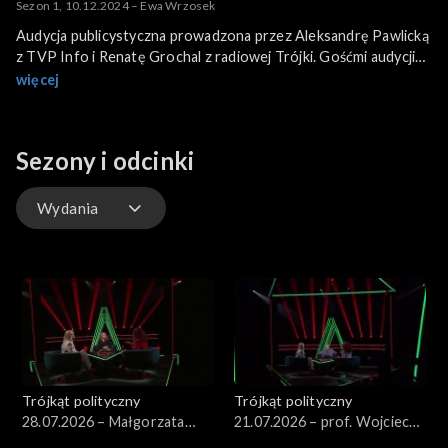
Sezon 1, 10.12.2024 – Ewa Wrzosek
Audycja publicystyczna prowadzona przez Aleksandrę Pawlicką
z TVP Info i Renatę Grochal z radiowej Trójki. Gośćmi audycji
są bohaterowie najważniejszych wydarzeń politycznych w kraju.
więcej
Gościem jest Ewa Wrzosek.
Sezony i odcinki
Wydania
Wydania
Trójkąt polityczny
Trójkąt polityczny
28.07.2026 – Małgorzata
21.07.2026 – prof. Wojciech
Wassermann
Sadurski