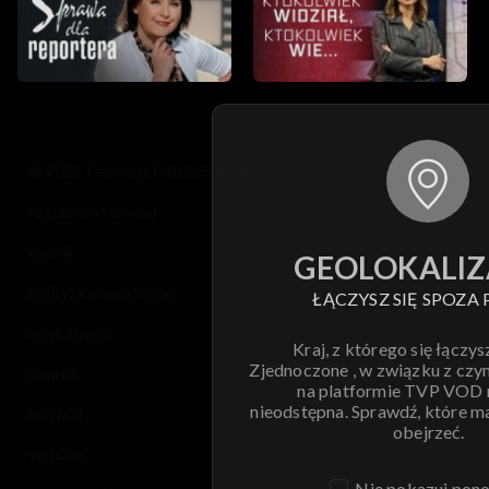
© 2026 Telewizja Polska S.A. w likwidacji
regulamin serwisu
cennik
GEOLOKALIZ
polityka prywatności
ŁĄCZYSZ SIĘ SPOZA 
moje zgody
Kraj, z którego się łączys
Zjednoczone , w związku z czy
pomoc
na platformie TVP VOD
nieodstępna. Sprawdź, które m
kontakt
obejrzeć.
voucher
Nie pokazuj pon