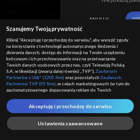
dostępność
informacje o dostawcy usług
ANULUJ
SP
Szanujemy Twoją prywatność
Kliknij "Akceptuję i przechodzę do serwisu", aby wyrazić zgody
na korzystanie z technologii automatycznego śledzenia i
zbierania danych, dostęp do informacji na Twoim urządzeniu
końcowym i ich przechowywanie oraz na przetwarzanie
Twoich danych osobowych przez nas, czyli Telewizję Polską
S.A. w likwidacji (zwaną dalej również „TVP”),
Zaufanych
Partnerów z IAB* (1201 firm)
oraz pozostałych
Zaufanych
Partnerów TVP (93 firm)
, w celach marketingowych (w tym do
zautomatyzowanego dopasowania reklam do Twoich
zainteresowań i mierzenia ich skuteczności) i pozostałych,
które wskazujemy poniżej, a także zgody na udostępnianie
Akceptuję i przechodzę do serwisu
przez nas identyfikatora PPID do Google.
Twoje dane osobowe zbierane podczas odwiedzania przez
Ustawienia zaawansowane
Ciebie naszych
poszczególnych serwisów
zwanych dalej
„Portalem”, w tym informacje zapisywane za pomocą
technologii takich jak: pliki cookie, sygnalizatory WWW lub