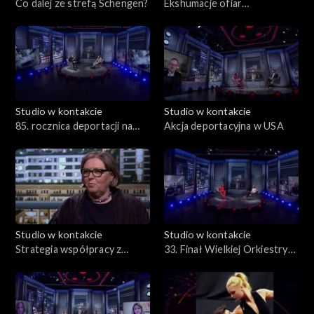
Co dalej ze strefą Schengen?
Ekshumacje ofiar
ludobójstwa na Wołyniu
Studio w kontakcie
Studio w kontakcie
85. rocznica deportacji na
Akcja deportacyjna w USA
Syberię
Studio w kontakcie
Studio w kontakcie
Strategia współpracy z
33. Finał Wielkiej Orkiestry
Polakami za granicą
Świątecznej Pomocy