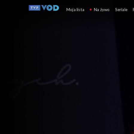
Sto pytań do...
Moja lista
Na żywo
Seriale