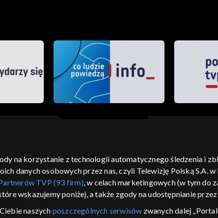
gody na korzystanie z technologii automatycznego śledzenia i z
moje zgody
pomoc
kontakt
voucher
dostępno
h danych osobowych przez nas, czyli Telewizję Polską S.A. w l
CJA
Partnerów TVP (93 firm)
, w celach marketingowych (w tym do
 które wskazujemy poniżej, a także zgody na udostępnianie prze
LSKI
Ciebie naszych
poszczególnych serwisów
zwanych dalej „Portal
y Zjednoczone ,