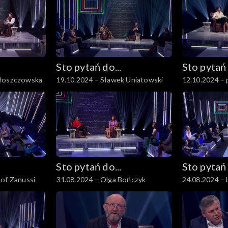
Sto pytań do...
Sto pytań 
Włoszczowska
19.10.2024 – Sławek Uniatowski
12.10.2024 – 
Sto pytań do...
Sto pytań 
tof Zanussi
31.08.2024 – Olga Bończyk
24.08.2024 –