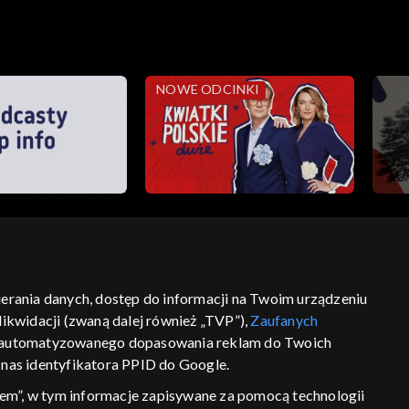
NOWE ODCINKI
bierania danych, dostęp do informacji na Twoim urządzeniu
ść
informacje o dostawcy usług
ikwidacji (zwaną dalej również „TVP”),
Zaufanych
 zautomatyzowanego dopasowania reklam do Twoich
z nas identyfikatora PPID do Google.
em”, w tym informacje zapisywane za pomocą technologii