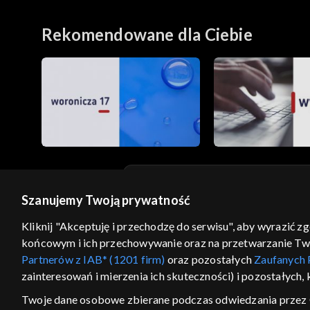
Rekomendowane dla Ciebie
Szanujemy Twoją prywatność
© 2026 Telewizja Polska S.A. w likwidacji
Kliknij "Akceptuję i przechodzę do serwisu", aby wyrazić z
regulamin serwisu
cennik
polityka prywatności
końcowym i ich przechowywanie oraz na przetwarzanie Twoic
GEOLOKALIZA
Partnerów z IAB* (1201 firm)
oraz pozostałych
Zaufanych 
zainteresowań i mierzenia ich skuteczności) i pozostałych,
ŁĄCZYSZ SIĘ SPOZA PO
Twoje dane osobowe zbierane podczas odwiedzania przez 
Kraj, z którego się łączysz, to Stan