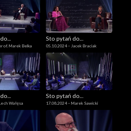
do...
Sto pytań do...
prof. Marek Belka
05.10.2024 – Jacek Braciak
do...
Sto pytań do...
 Lech Wałęsa
17.08.2024 – Marek Sawicki