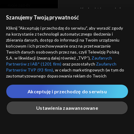
moje zgody
Kraj, z którego się łączys
Zjednoczone , w związku z czy
pomoc
Szanujemy Twoją prywatność
na platformie TVP VOD
nieodstępna. Sprawdź, które m
kontakt
Kliknij "Akceptuję i przechodzę do serwisu", aby wyrazić zgody
obejrzeć.
na korzystanie z technologii automatycznego śledzenia i
voucher
zbierania danych, dostęp do informacji na Twoim urządzeniu
końcowym i ich przechowywanie oraz na przetwarzanie
Nie pokazuj pon
dostępność
Twoich danych osobowych przez nas, czyli Telewizję Polską
S.A. w likwidacji (zwaną dalej również „TVP”),
Zaufanych
informacje o dostawcy usług
Partnerów z IAB* (1201 firm)
oraz pozostałych
Zaufanych
ANULUJ
SP
Partnerów TVP (93 firm)
, w celach marketingowych (w tym do
zautomatyzowanego dopasowania reklam do Twoich
zainteresowań i mierzenia ich skuteczności) i pozostałych,
które wskazujemy poniżej, a także zgody na udostępnianie
Akceptuję i przechodzę do serwisu
przez nas identyfikatora PPID do Google.
Twoje dane osobowe zbierane podczas odwiedzania przez
Ustawienia zaawansowane
Ciebie naszych
poszczególnych serwisów
zwanych dalej
„Portalem”, w tym informacje zapisywane za pomocą
technologii takich jak: pliki cookie, sygnalizatory WWW lub
innych podobnych technologii umożliwiających świadczenie
Główna
Szukaj
Moja lista
Na żywo
Więcej
dopasowanych i bezpiecznych usług, personalizację treści