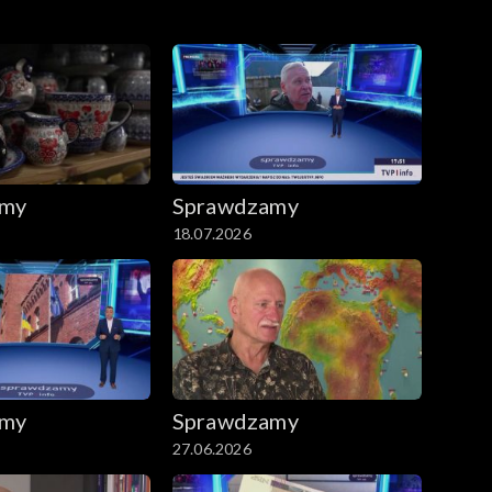
amy
Sprawdzamy
18.07.2026
amy
Sprawdzamy
27.06.2026