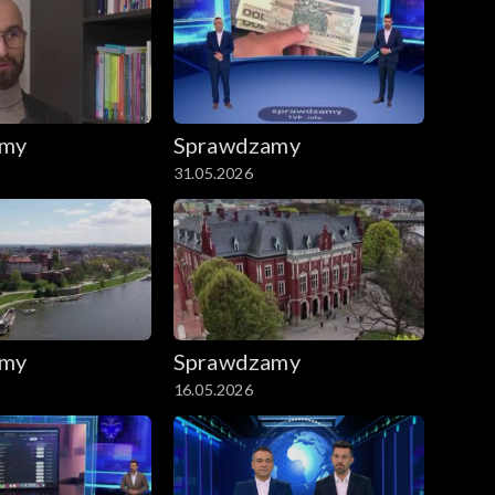
amy
Sprawdzamy
31.05.2026
amy
Sprawdzamy
16.05.2026