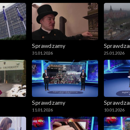
Sprawdzamy
Sprawdz
31.01.2026
25.01.2026
Sprawdzamy
Sprawdz
11.01.2026
10.01.2026