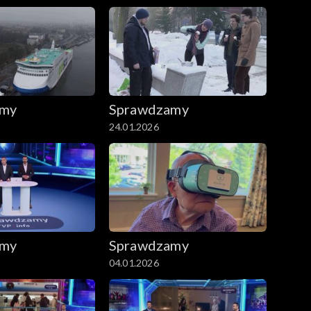
amy
Sprawdzamy
24.01.2026
amy
Sprawdzamy
04.01.2026