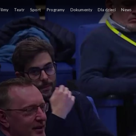
Filmy
Teatr
Sport
Programy
Dokumenty
Dla dzieci
News