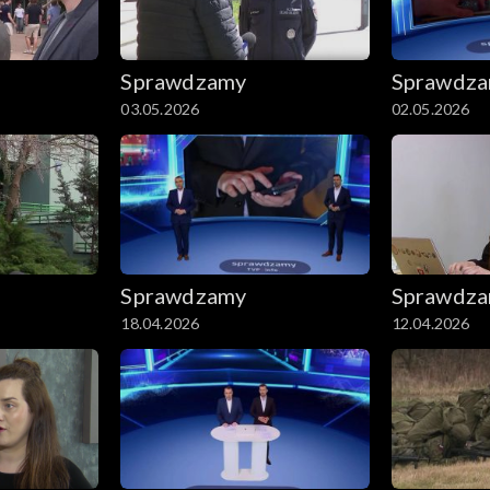
Sprawdzamy
Sprawdz
03.05.2026
02.05.2026
Sprawdzamy
Sprawdz
18.04.2026
12.04.2026