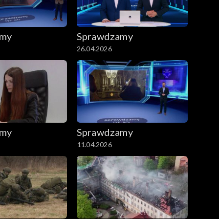
amy
Sprawdzamy
26.04.2026
amy
Sprawdzamy
11.04.2026