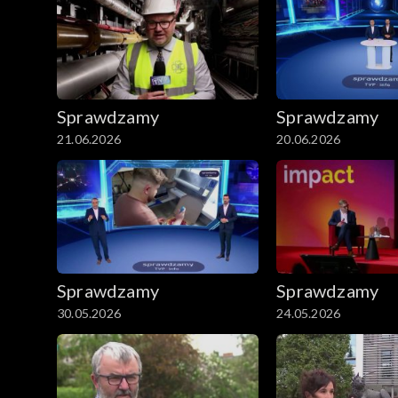
Sprawdzamy
Sprawdzamy
21.06.2026
20.06.2026
Sprawdzamy
Sprawdzamy
30.05.2026
24.05.2026