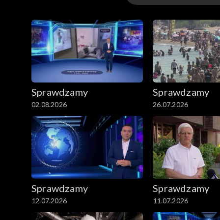
Odcinki
Sprawdzamy
Sprawdzamy
02.08.2026
26.07.2026
Sprawdzamy
Sprawdzamy
12.07.2026
11.07.2026