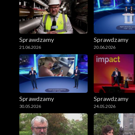
Sprawdzamy
Sprawdzamy
21.06.2026
20.06.2026
Sprawdzamy
Sprawdzamy
30.05.2026
24.05.2026