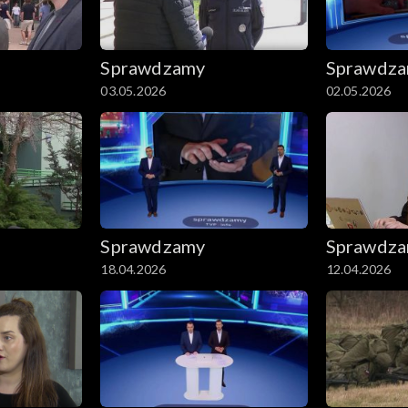
Sprawdzamy
Sprawdz
03.05.2026
02.05.2026
Sprawdzamy
Sprawdz
18.04.2026
12.04.2026