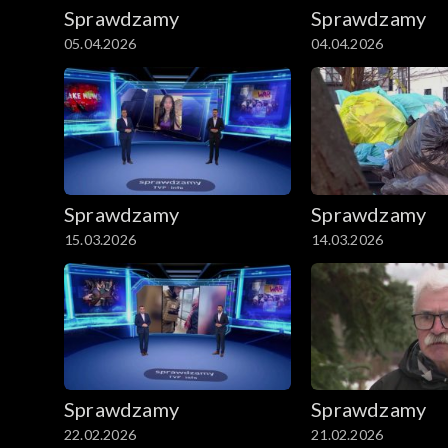
Sprawdzamy
Sprawdzamy
05.04.2026
04.04.2026
Sprawdzamy
Sprawdzamy
15.03.2026
14.03.2026
Sprawdzamy
Sprawdzamy
22.02.2026
21.02.2026