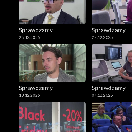
Sprawdzamy
Sprawdzamy
28.12.2025
27.12.2025
Sprawdzamy
Sprawdzamy
13.12.2025
07.12.2025