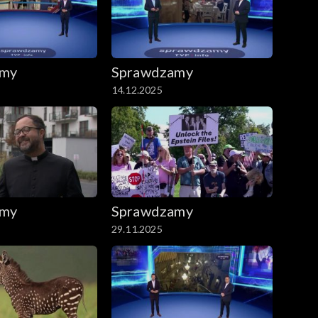
amy
Sprawdzamy
14.12.2025
amy
Sprawdzamy
29.11.2025