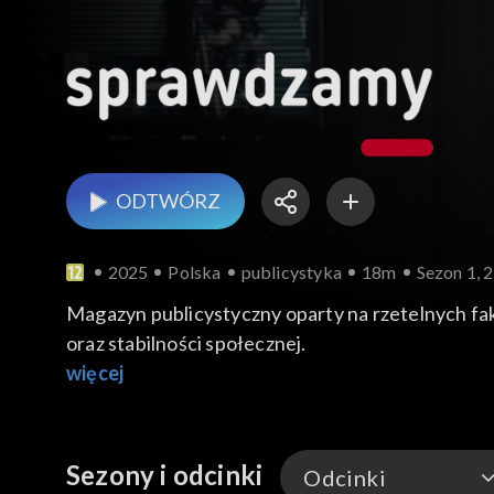
ODTWÓRZ
2025
Polska
publicystyka
18m
Sezon 1, 
Magazyn publicystyczny oparty na rzetelnych fakt
oraz stabilności społecznej.
więcej
Sezony i odcinki
Odcinki