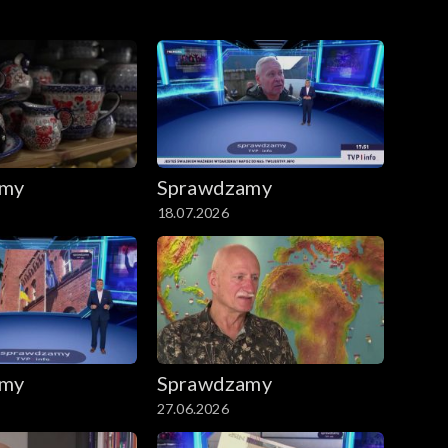
amy
Sprawdzamy
18.07.2026
amy
Sprawdzamy
27.06.2026