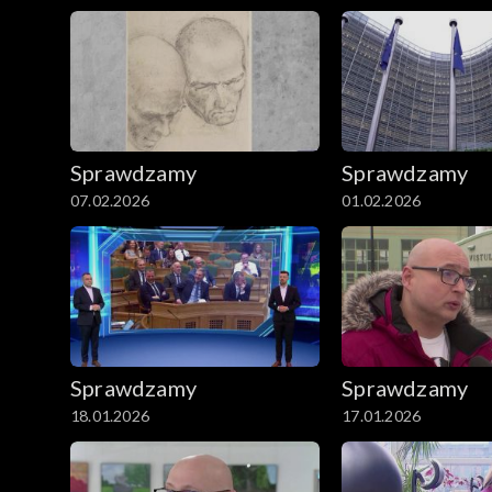
Sprawdzamy
Sprawdzamy
07.02.2026
01.02.2026
Sprawdzamy
Sprawdzamy
18.01.2026
17.01.2026