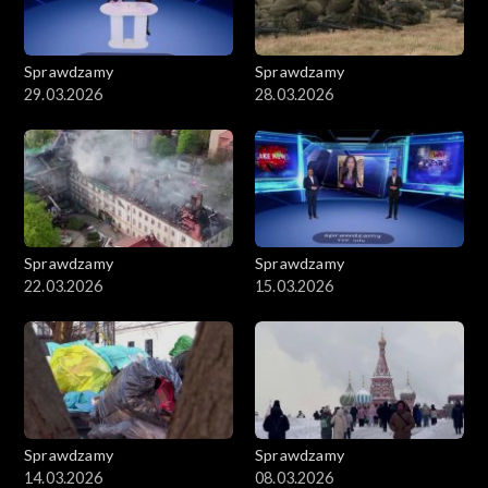
Sprawdzamy
Sprawdzamy
29.03.2026
28.03.2026
Sprawdzamy
Sprawdzamy
22.03.2026
15.03.2026
Sprawdzamy
Sprawdzamy
14.03.2026
08.03.2026