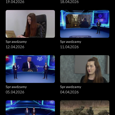
19.04.2026
18.04.2026
Sprawdzamy
Sprawdzamy
12.04.2026
11.04.2026
Sprawdzamy
Sprawdzamy
05.04.2026
04.04.2026