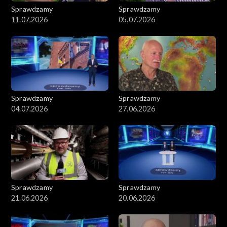
Sprawdzamy
Sprawdzamy
11.07.2026
05.07.2026
Sprawdzamy
Sprawdzamy
04.07.2026
27.06.2026
Sprawdzamy
Sprawdzamy
21.06.2026
20.06.2026