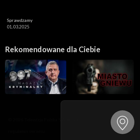
Sprawdzamy
01.03.2025
Rekomendowane dla Ciebie
© 2026 Telewizja Polska S.A. w likwidacji
regulamin serwisu