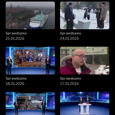
Sprawdzamy
Sprawdzamy
25.01.2026
24.01.2026
Sprawdzamy
Sprawdzamy
18.01.2026
17.01.2026