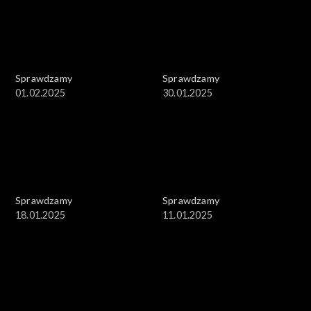
Sprawdzamy
Sprawdzamy
01.02.2025
30.01.2025
Sprawdzamy
Sprawdzamy
18.01.2025
11.01.2025