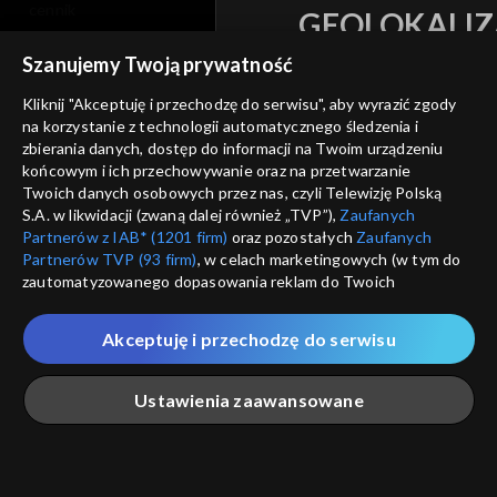
cennik
GEOLOKALIZ
polityka prywatności
ŁĄCZYSZ SIĘ SPOZA 
Szanujemy Twoją prywatność
moje zgody
Kliknij "Akceptuję i przechodzę do serwisu", aby wyrazić zgody
Kraj, z którego się łączys
na korzystanie z technologii automatycznego śledzenia i
Zjednoczone , w związku z czy
pomoc
zbierania danych, dostęp do informacji na Twoim urządzeniu
na platformie TVP VOD
nieodstępna. Sprawdź, które m
końcowym i ich przechowywanie oraz na przetwarzanie
kontakt
obejrzeć.
Twoich danych osobowych przez nas, czyli Telewizję Polską
voucher
S.A. w likwidacji (zwaną dalej również „TVP”),
Zaufanych
Partnerów z IAB* (1201 firm)
oraz pozostałych
Zaufanych
Nie pokazuj pon
dostępność
Partnerów TVP (93 firm)
, w celach marketingowych (w tym do
zautomatyzowanego dopasowania reklam do Twoich
informacje o dostawcy usług
zainteresowań i mierzenia ich skuteczności) i pozostałych,
ANULUJ
SP
które wskazujemy poniżej, a także zgody na udostępnianie
Akceptuję i przechodzę do serwisu
przez nas identyfikatora PPID do Google.
Twoje dane osobowe zbierane podczas odwiedzania przez
Ustawienia zaawansowane
Ciebie naszych
poszczególnych serwisów
zwanych dalej
„Portalem”, w tym informacje zapisywane za pomocą
technologii takich jak: pliki cookie, sygnalizatory WWW lub
innych podobnych technologii umożliwiających świadczenie
Główna
Szukaj
Moja lista
Na żywo
Więcej
dopasowanych i bezpiecznych usług, personalizację treści