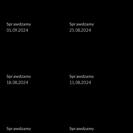
Sprawdzamy
Sprawdzamy
01.09.2024
25.08.2024
Sprawdzamy
Sprawdzamy
18.08.2024
11.08.2024
Sprawdzamy
Sprawdzamy