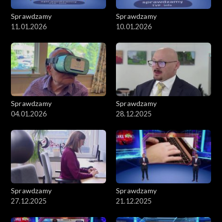
Sprawdzamy
Sprawdzamy
11.01.2026
10.01.2026
Sprawdzamy
Sprawdzamy
04.01.2026
28.12.2025
Sprawdzamy
Sprawdzamy
27.12.2025
21.12.2025