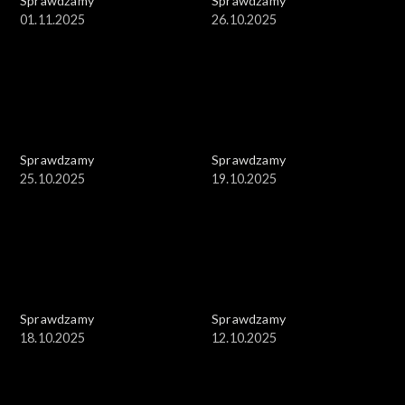
Sprawdzamy
Sprawdzamy
01.11.2025
26.10.2025
Sprawdzamy
Sprawdzamy
25.10.2025
19.10.2025
Sprawdzamy
Sprawdzamy
18.10.2025
12.10.2025