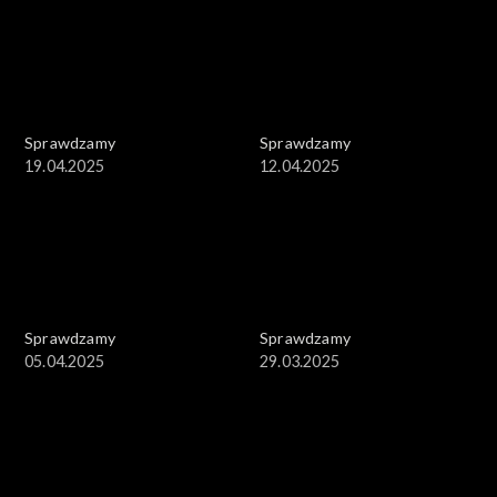
Sprawdzamy
Sprawdzamy
19.04.2025
12.04.2025
Sprawdzamy
Sprawdzamy
05.04.2025
29.03.2025