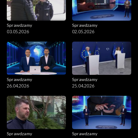
Sprawdzamy
Sprawdzamy
03.05.2026
02.05.2026
Sprawdzamy
Sprawdzamy
26.04.2026
25.04.2026
Sprawdzamy
Sprawdzamy