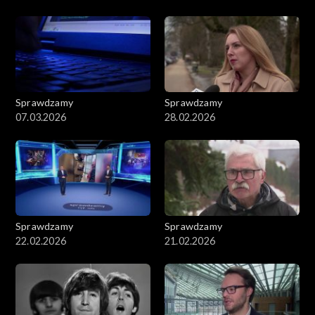
Sprawdzamy
Sprawdzamy
07.03.2026
28.02.2026
Sprawdzamy
Sprawdzamy
22.02.2026
21.02.2026