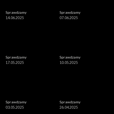
Sprawdzamy
Sprawdzamy
14.06.2025
07.06.2025
Sprawdzamy
Sprawdzamy
17.05.2025
10.05.2025
Sprawdzamy
Sprawdzamy
03.05.2025
26.04.2025