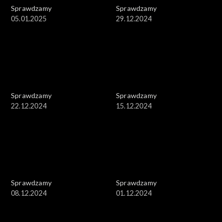
Sprawdzamy
Sprawdzamy
05.01.2025
29.12.2024
Sprawdzamy
Sprawdzamy
22.12.2024
15.12.2024
Sprawdzamy
Sprawdzamy
08.12.2024
01.12.2024