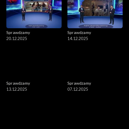
Sprawdzamy
Sprawdzamy
20.12.2025
14.12.2025
Sprawdzamy
Sprawdzamy
13.12.2025
07.12.2025