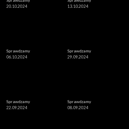
Sprawdzamy
Sprawdzamy
20.10.2024
13.10.2024
Sprawdzamy
Sprawdzamy
06.10.2024
29.09.2024
Sprawdzamy
Sprawdzamy
22.09.2024
08.09.2024