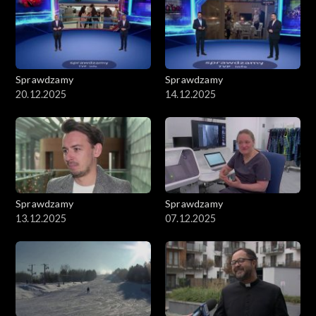
Sprawdzamy
Sprawdzamy
20.12.2025
14.12.2025
Sprawdzamy
Sprawdzamy
13.12.2025
07.12.2025