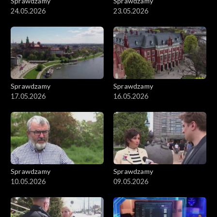
Sprawdzamy
Sprawdzamy
24.05.2026
23.05.2026
Sprawdzamy
Sprawdzamy
17.05.2026
16.05.2026
Sprawdzamy
Sprawdzamy
10.05.2026
09.05.2026