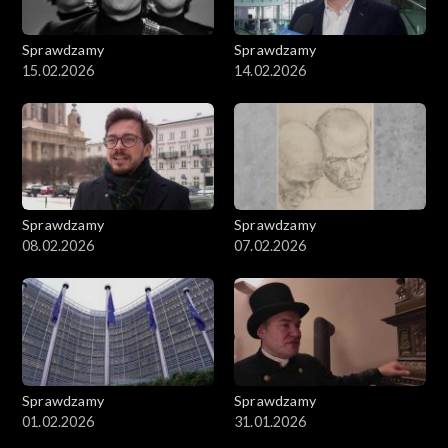
Sprawdzamy
Sprawdzamy
15.02.2026
14.02.2026
Sprawdzamy
Sprawdzamy
08.02.2026
07.02.2026
Sprawdzamy
Sprawdzamy
01.02.2026
31.01.2026