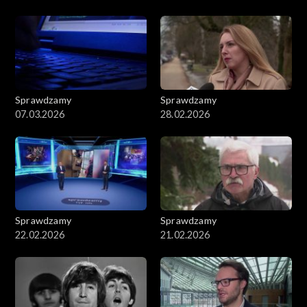
Sprawdzamy
Sprawdzamy
07.03.2026
28.02.2026
Sprawdzamy
Sprawdzamy
22.02.2026
21.02.2026