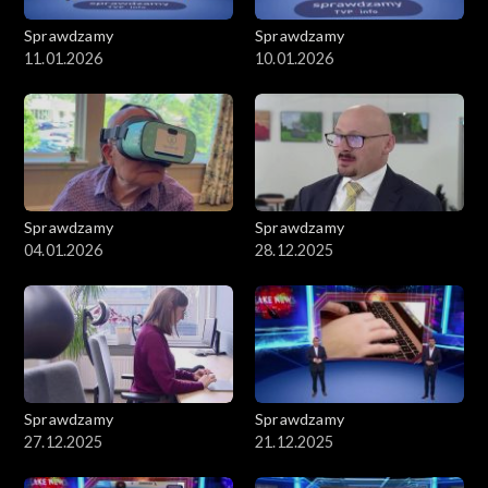
Sprawdzamy
Sprawdzamy
11.01.2026
10.01.2026
Sprawdzamy
Sprawdzamy
04.01.2026
28.12.2025
Sprawdzamy
Sprawdzamy
27.12.2025
21.12.2025