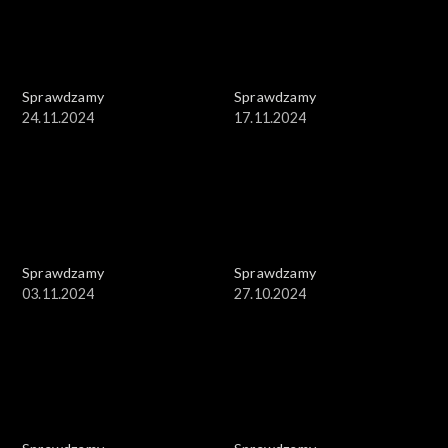
Sprawdzamy
Sprawdzamy
24.11.2024
17.11.2024
Sprawdzamy
Sprawdzamy
03.11.2024
27.10.2024