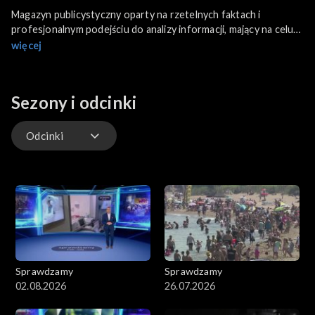
Magazyn publicystyczny oparty na rzetelnych faktach i
profesjonalnym podejściu do analizy informacji, mający na celu
ochronę demokracji, wolności słowa oraz stabilności
więcej
społecznej.
Sezony i odcinki
Odcinki
Odcinki
Sprawdzamy
Sprawdzamy
02.08.2026
26.07.2026