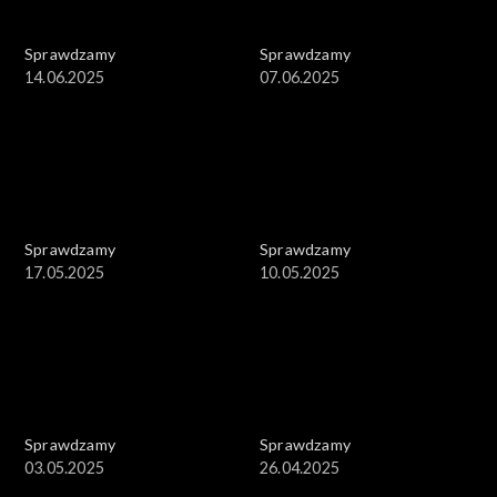
Sprawdzamy
Sprawdzamy
14.06.2025
07.06.2025
Sprawdzamy
Sprawdzamy
17.05.2025
10.05.2025
Sprawdzamy
Sprawdzamy
03.05.2025
26.04.2025