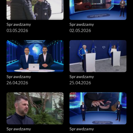
Sprawdzamy
Sprawdzamy
03.05.2026
02.05.2026
Sprawdzamy
Sprawdzamy
26.04.2026
25.04.2026
Sprawdzamy
Sprawdzamy