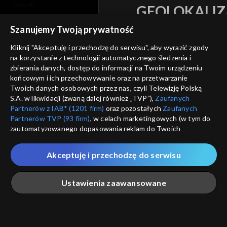
cennik
GEOLOKALIZ
polityka prywatności
ŁĄCZYSZ SIĘ SPOZA 
Szanujemy Twoją prywatność
moje zgody
Kliknij "Akceptuję i przechodzę do serwisu", aby wyrazić zgody
Kraj, z którego się łączys
na korzystanie z technologii automatycznego śledzenia i
Zjednoczone , w związku z czy
pomoc
zbierania danych, dostęp do informacji na Twoim urządzeniu
na platformie TVP VOD
nieodstępna. Sprawdź, które m
końcowym i ich przechowywanie oraz na przetwarzanie
kontakt
obejrzeć.
Twoich danych osobowych przez nas, czyli Telewizję Polską
voucher
S.A. w likwidacji (zwaną dalej również „TVP”),
Zaufanych
Partnerów z IAB* (1201 firm)
oraz pozostałych
Zaufanych
Nie pokazuj pon
dostępność
Partnerów TVP (93 firm)
, w celach marketingowych (w tym do
zautomatyzowanego dopasowania reklam do Twoich
informacje o dostawcy usług
zainteresowań i mierzenia ich skuteczności) i pozostałych,
ANULUJ
SP
które wskazujemy poniżej, a także zgody na udostępnianie
Akceptuję i przechodzę do serwisu
przez nas identyfikatora PPID do Google.
Twoje dane osobowe zbierane podczas odwiedzania przez
Ustawienia zaawansowane
Ciebie naszych
poszczególnych serwisów
zwanych dalej
„Portalem”, w tym informacje zapisywane za pomocą
technologii takich jak: pliki cookie, sygnalizatory WWW lub
innych podobnych technologii umożliwiających świadczenie
Główna
Szukaj
Moja lista
Na żywo
Więcej
dopasowanych i bezpiecznych usług, personalizację treści