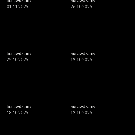
Sprawdzamy
Sprawdzamy
01.11.2025
26.10.2025
Sprawdzamy
Sprawdzamy
25.10.2025
19.10.2025
Sprawdzamy
Sprawdzamy
18.10.2025
12.10.2025