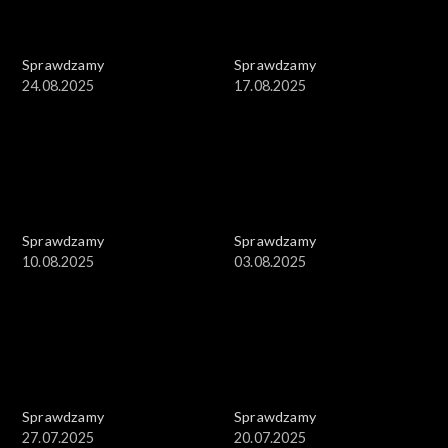
Sprawdzamy
Sprawdzamy
24.08.2025
17.08.2025
Sprawdzamy
Sprawdzamy
10.08.2025
03.08.2025
Sprawdzamy
Sprawdzamy
27.07.2025
20.07.2025