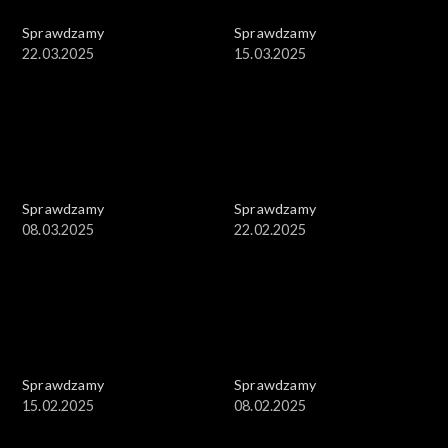
Sprawdzamy
Sprawdzamy
22.03.2025
15.03.2025
Sprawdzamy
Sprawdzamy
08.03.2025
22.02.2025
Sprawdzamy
Sprawdzamy
15.02.2025
08.02.2025