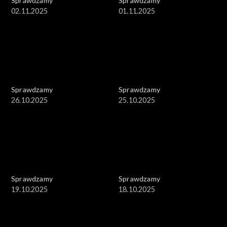
Sprawdzamy
Sprawdzamy
02.11.2025
01.11.2025
Sprawdzamy
Sprawdzamy
26.10.2025
25.10.2025
Sprawdzamy
Sprawdzamy
19.10.2025
18.10.2025