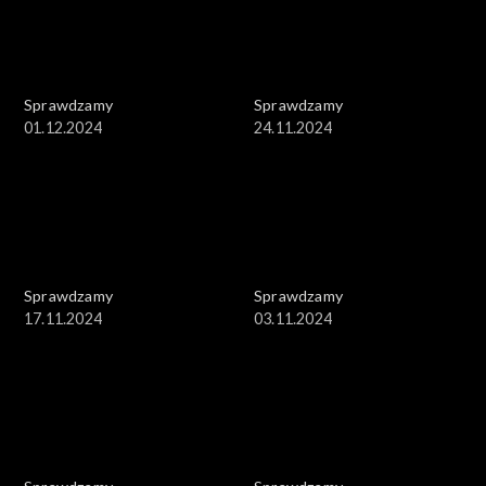
Sprawdzamy
Sprawdzamy
01.12.2024
24.11.2024
Sprawdzamy
Sprawdzamy
17.11.2024
03.11.2024