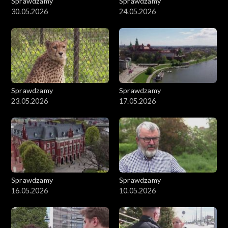
Sprawdzamy
Sprawdzamy
30.05.2026
24.05.2026
Sprawdzamy
Sprawdzamy
23.05.2026
17.05.2026
Sprawdzamy
Sprawdzamy
16.05.2026
10.05.2026