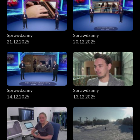
Sprawdzamy
Sprawdzamy
21.12.2025
20.12.2025
Sprawdzamy
Sprawdzamy
14.12.2025
13.12.2025