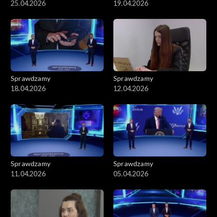
25.04.2026
19.04.2026
Sprawdzamy
Sprawdzamy
18.04.2026
12.04.2026
Sprawdzamy
Sprawdzamy
11.04.2026
05.04.2026