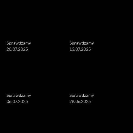
Sprawdzamy
Sprawdzamy
20.07.2025
13.07.2025
Sprawdzamy
Sprawdzamy
06.07.2025
28.06.2025