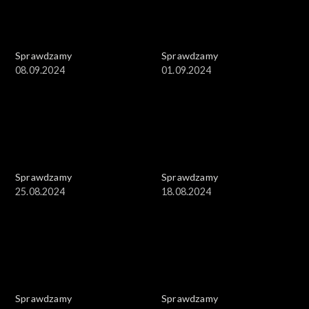
Sprawdzamy
Sprawdzamy
08.09.2024
01.09.2024
Sprawdzamy
Sprawdzamy
25.08.2024
18.08.2024
Sprawdzamy
Sprawdzamy