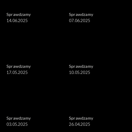
Sprawdzamy
Sprawdzamy
14.06.2025
07.06.2025
Sprawdzamy
Sprawdzamy
17.05.2025
10.05.2025
Sprawdzamy
Sprawdzamy
03.05.2025
26.04.2025