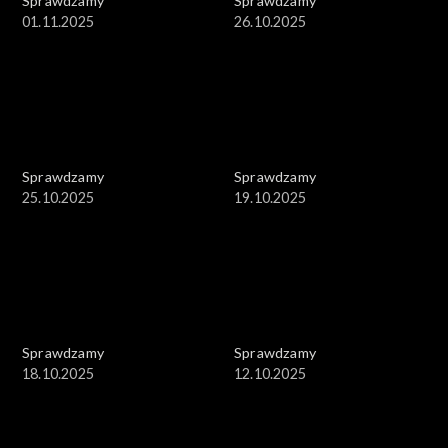
Sprawdzamy
Sprawdzamy
01.11.2025
26.10.2025
Sprawdzamy
Sprawdzamy
25.10.2025
19.10.2025
Sprawdzamy
Sprawdzamy
18.10.2025
12.10.2025