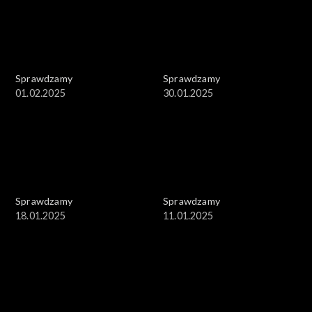
Sprawdzamy
Sprawdzamy
01.02.2025
30.01.2025
Sprawdzamy
Sprawdzamy
18.01.2025
11.01.2025