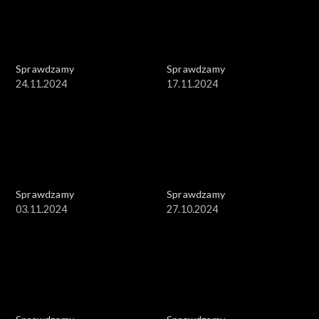
Sprawdzamy
Sprawdzamy
24.11.2024
17.11.2024
Sprawdzamy
Sprawdzamy
03.11.2024
27.10.2024