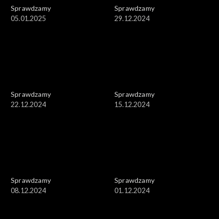
Sprawdzamy
Sprawdzamy
05.01.2025
29.12.2024
Sprawdzamy
Sprawdzamy
22.12.2024
15.12.2024
Sprawdzamy
Sprawdzamy
08.12.2024
01.12.2024