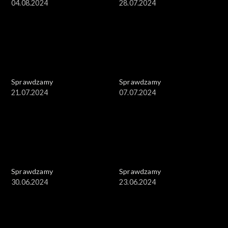
04.08.2024
28.07.2024
Sprawdzamy
Sprawdzamy
21.07.2024
07.07.2024
Sprawdzamy
Sprawdzamy
30.06.2024
23.06.2024