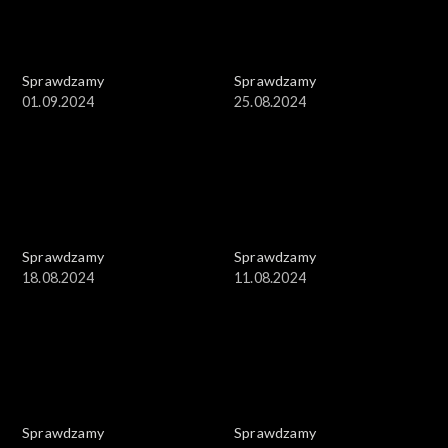
Sprawdzamy
Sprawdzamy
01.09.2024
25.08.2024
Sprawdzamy
Sprawdzamy
18.08.2024
11.08.2024
Sprawdzamy
Sprawdzamy