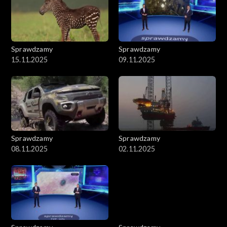
Sprawdzamy
Sprawdzamy
15.11.2025
09.11.2025
Sprawdzamy
Sprawdzamy
08.11.2025
02.11.2025