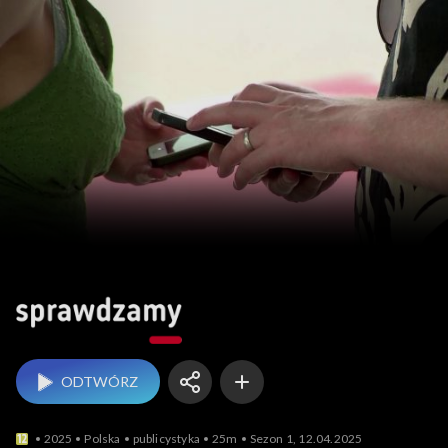
Sprawdzamy
ODTWÓRZ
2025
Polska
publicystyka
25m
Sezon 1, 12.04.2025