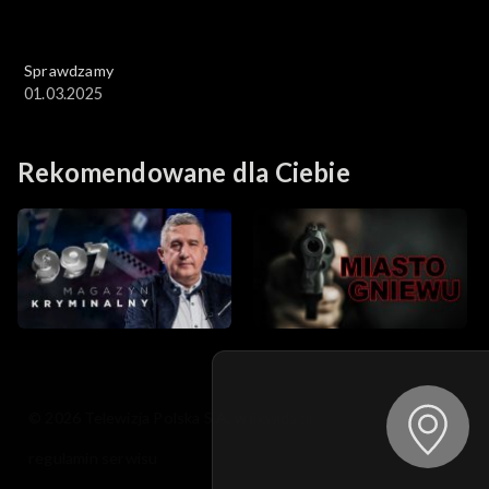
Sprawdzamy
01.03.2025
Rekomendowane dla Ciebie
© 2026 Telewizja Polska S.A. w likwidacji
regulamin serwisu