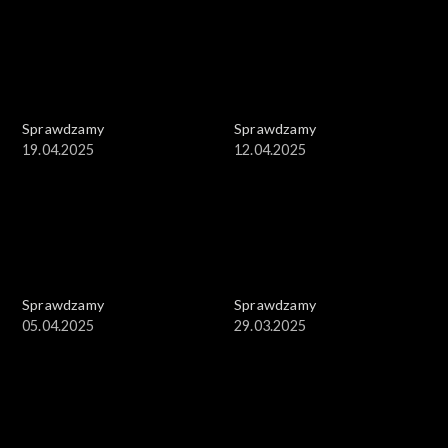
Sprawdzamy
Sprawdzamy
19.04.2025
12.04.2025
Sprawdzamy
Sprawdzamy
05.04.2025
29.03.2025