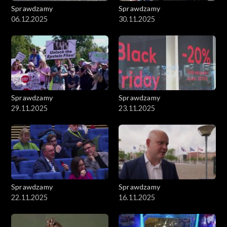
Sprawdzamy
Sprawdzamy
06.12.2025
30.11.2025
Sprawdzamy
Sprawdzamy
29.11.2025
23.11.2025
Sprawdzamy
Sprawdzamy
22.11.2025
16.11.2025