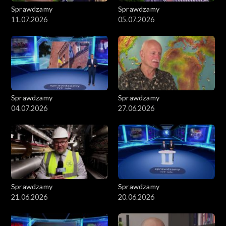
Sprawdzamy
Sprawdzamy
11.07.2026
05.07.2026
Sprawdzamy
Sprawdzamy
04.07.2026
27.06.2026
Sprawdzamy
Sprawdzamy
21.06.2026
20.06.2026