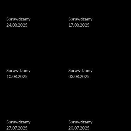
Sprawdzamy
Sprawdzamy
24.08.2025
17.08.2025
Sprawdzamy
Sprawdzamy
10.08.2025
03.08.2025
Sprawdzamy
Sprawdzamy
27.07.2025
20.07.2025