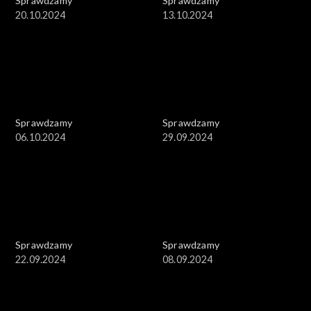
Sprawdzamy
Sprawdzamy
20.10.2024
13.10.2024
Sprawdzamy
Sprawdzamy
06.10.2024
29.09.2024
Sprawdzamy
Sprawdzamy
22.09.2024
08.09.2024