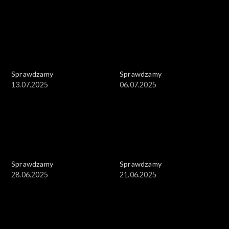
Sprawdzamy
Sprawdzamy
13.07.2025
06.07.2025
Sprawdzamy
Sprawdzamy
28.06.2025
21.06.2025