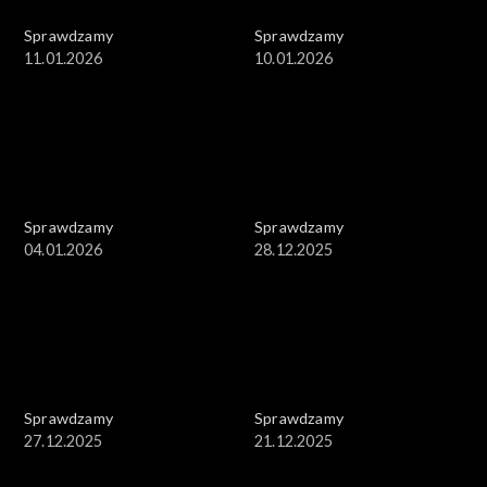
Sprawdzamy
Sprawdzamy
11.01.2026
10.01.2026
Sprawdzamy
Sprawdzamy
04.01.2026
28.12.2025
Sprawdzamy
Sprawdzamy
27.12.2025
21.12.2025