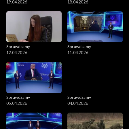
19.04.2026
18.04.2026
Sprawdzamy
Sprawdzamy
12.04.2026
11.04.2026
Sprawdzamy
Sprawdzamy
05.04.2026
04.04.2026