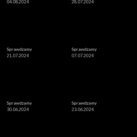
04.08.2024
28.07.2024
Sprawdzamy
Sprawdzamy
21.07.2024
07.07.2024
Sprawdzamy
Sprawdzamy
30.06.2024
23.06.2024