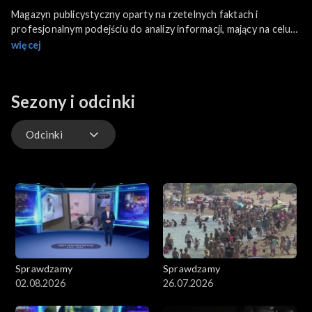
Magazyn publicystyczny oparty na rzetelnych faktach i
profesjonalnym podejściu do analizy informacji, mający na celu
ochronę demokracji, wolności słowa oraz stabilności
więcej
społecznej.
Sezony i odcinki
Odcinki
Odcinki
Sprawdzamy
Sprawdzamy
02.08.2026
26.07.2026