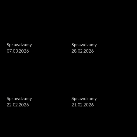
Sprawdzamy
Sprawdzamy
07.03.2026
28.02.2026
Sprawdzamy
Sprawdzamy
22.02.2026
21.02.2026