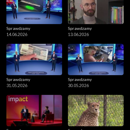
Sprawdzamy
Sprawdzamy
14.06.2026
13.06.2026
Sprawdzamy
Sprawdzamy
31.05.2026
30.05.2026