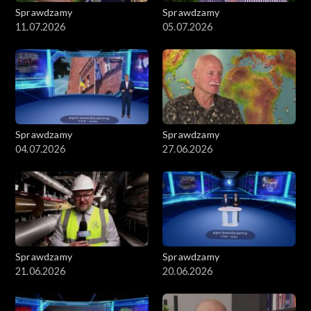
Sprawdzamy
Sprawdzamy
11.07.2026
05.07.2026
Sprawdzamy
Sprawdzamy
04.07.2026
27.06.2026
Sprawdzamy
Sprawdzamy
21.06.2026
20.06.2026