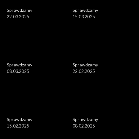
Sprawdzamy
Sprawdzamy
22.03.2025
15.03.2025
Sprawdzamy
Sprawdzamy
08.03.2025
22.02.2025
Sprawdzamy
Sprawdzamy
15.02.2025
08.02.2025