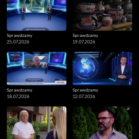
Sprawdzamy
Sprawdzamy
25.07.2026
19.07.2026
Sprawdzamy
Sprawdzamy
18.07.2026
12.07.2026