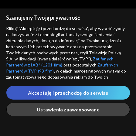
Szanujemy Twoją prywatność
Kliknij "Akceptuję i przechodzę do serwisu", aby wyrazić zgody
na korzystanie z technologii automatycznego śledzenia i
zbierania danych, dostęp do informacji na Twoim urządzeniu
Sprawa dla reportera
Sprawa dla reportera
końcowym i ich przechowywanie oraz na przetwarzanie
23.03.2023
09.03.2023
Twoich danych osobowych przez nas, czyli Telewizję Polską
S.A. w likwidacji (zwaną dalej również „TVP”),
Zaufanych
Partnerów z IAB* (1201 firm)
oraz pozostałych
Zaufanych
Partnerów TVP (93 firm)
, w celach marketingowych (w tym do
zautomatyzowanego dopasowania reklam do Twoich
zainteresowań i mierzenia ich skuteczności) i pozostałych,
które wskazujemy poniżej, a także zgody na udostępnianie
Akceptuję i przechodzę do serwisu
przez nas identyfikatora PPID do Google.
Sprawa dla reportera
Sprawa dla reportera
02.03.2023
23.02.2023
Twoje dane osobowe zbierane podczas odwiedzania przez
Ustawienia zaawansowane
Ciebie naszych
poszczególnych serwisów
zwanych dalej
„Portalem”, w tym informacje zapisywane za pomocą
technologii takich jak: pliki cookie, sygnalizatory WWW lub
innych podobnych technologii umożliwiających świadczenie
Główna
Szukaj
Moja lista
Na żywo
Więcej
dopasowanych i bezpiecznych usług, personalizację treści