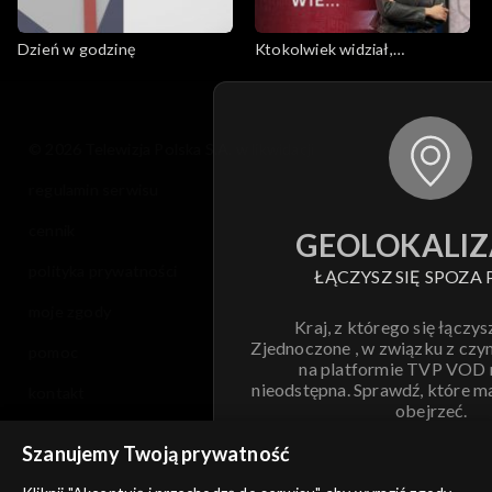
Dzień w godzinę
Ktokolwiek widział,
ktokolwiek wie...
© 2026 Telewizja Polska S.A. w likwidacji
regulamin serwisu
cennik
GEOLOKALIZ
polityka prywatności
ŁĄCZYSZ SIĘ SPOZA 
moje zgody
Kraj, z którego się łączys
Zjednoczone , w związku z czy
pomoc
na platformie TVP VOD
nieodstępna. Sprawdź, które m
kontakt
obejrzeć.
voucher
Szanujemy Twoją prywatność
Nie pokazuj pon
dostępność