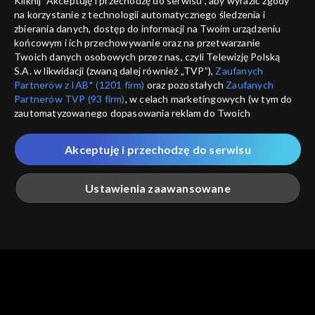
Kliknij "Akceptuję i przechodzę do serwisu", aby wyrazić zgody
informacje o dostawcy usług
na korzystanie z technologii automatycznego śledzenia i
ANULUJ
SP
zbierania danych, dostęp do informacji na Twoim urządzeniu
końcowym i ich przechowywanie oraz na przetwarzanie
Twoich danych osobowych przez nas, czyli Telewizję Polską
S.A. w likwidacji (zwaną dalej również „TVP”),
Zaufanych
Partnerów z IAB* (1201 firm)
oraz pozostałych
Zaufanych
Partnerów TVP (93 firm)
, w celach marketingowych (w tym do
zautomatyzowanego dopasowania reklam do Twoich
zainteresowań i mierzenia ich skuteczności) i pozostałych,
które wskazujemy poniżej, a także zgody na udostępnianie
Akceptuję i przechodzę do serwisu
przez nas identyfikatora PPID do Google.
Twoje dane osobowe zbierane podczas odwiedzania przez
Ustawienia zaawansowane
Ciebie naszych
poszczególnych serwisów
zwanych dalej
„Portalem”, w tym informacje zapisywane za pomocą
technologii takich jak: pliki cookie, sygnalizatory WWW lub
innych podobnych technologii umożliwiających świadczenie
Główna
Szukaj
Moja lista
Na żywo
Więcej
dopasowanych i bezpiecznych usług, personalizację treści
oraz reklam, udostępnianie funkcji mediów społecznościowych
oraz analizowanie ruchu w Internecie.
Twoje dane osobowe zbierane podczas odwiedzania przez
Ciebie
poszczególnych serwisów
na Portalu, takie jak adresy