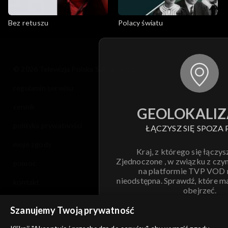
Bez retuszu
Polacy światu
© 2026 Telewizja Polska S.A. w likwidacji
regulamin serwisu
cennik
GEOLOKALIZ
polityka prywatności
ŁĄCZYSZ SIĘ SPOZA 
moje zgody
Kraj, z którego się łączys
Zjednoczone , w związku z czy
pomoc
na platformie TVP VOD
nieodstępna. Sprawdź, które m
kontakt
obejrzeć.
voucher
Szanujemy Twoją prywatność
Nie pokazuj pon
dostępność