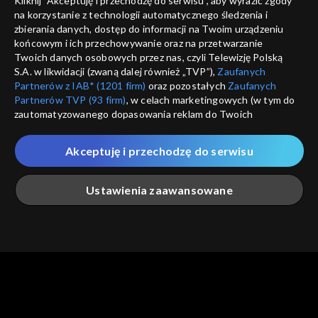
Kliknij "Akceptuję i przechodzę do serwisu", aby wyrazić zgody
informacje o dostawcy usług
na korzystanie z technologii automatycznego śledzenia i
ANULUJ
SP
zbierania danych, dostęp do informacji na Twoim urządzeniu
końcowym i ich przechowywanie oraz na przetwarzanie
Twoich danych osobowych przez nas, czyli Telewizję Polską
S.A. w likwidacji (zwaną dalej również „TVP”),
Zaufanych
Partnerów z IAB* (1201 firm)
oraz pozostałych
Zaufanych
Partnerów TVP (93 firm)
, w celach marketingowych (w tym do
zautomatyzowanego dopasowania reklam do Twoich
zainteresowań i mierzenia ich skuteczności) i pozostałych,
które wskazujemy poniżej, a także zgody na udostępnianie
Akceptuję i przechodzę do serwisu
przez nas identyfikatora PPID do Google.
Twoje dane osobowe zbierane podczas odwiedzania przez
Ustawienia zaawansowane
Ciebie naszych
poszczególnych serwisów
zwanych dalej
„Portalem”, w tym informacje zapisywane za pomocą
technologii takich jak: pliki cookie, sygnalizatory WWW lub
innych podobnych technologii umożliwiających świadczenie
Główna
Szukaj
Moja lista
Na żywo
Więcej
dopasowanych i bezpiecznych usług, personalizację treści
oraz reklam, udostępnianie funkcji mediów społecznościowych
oraz analizowanie ruchu w Internecie.
Twoje dane osobowe zbierane podczas odwiedzania przez
Ciebie
poszczególnych serwisów
na Portalu, takie jak adresy