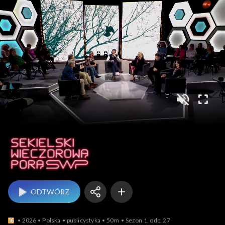
Sekielski wieczorową 
ODTWÓRZ
2026
Polska
publicystyka
50m
Sezon 1, odc. 27