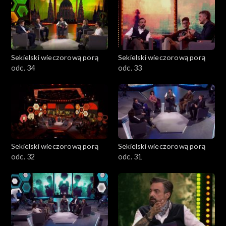
Hartwińska - dziennikarka sestry.eu i korespondentka wojenna.
Sekielski wieczorową porą
Sekielski wieczorową porą
odc. 34
odc. 33
Sekielski wieczorową porą
Sekielski wieczorową porą
odc. 32
odc. 31